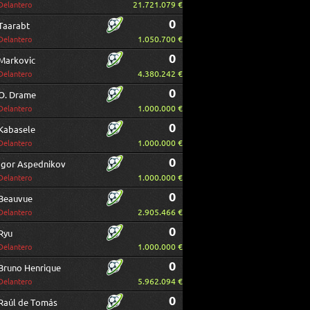
21.721.079 €
Delantero
0
Taarabt
1.050.700 €
Delantero
0
Markovic
4.380.242 €
Delantero
0
O. Drame
1.000.000 €
Delantero
0
Kabasele
1.000.000 €
Delantero
0
Igor Aspednikov
1.000.000 €
Delantero
0
Beauvue
2.905.466 €
Delantero
0
Ryu
1.000.000 €
Delantero
0
Bruno Henrique
5.962.094 €
Delantero
0
Raúl de Tomás