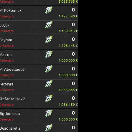
5.085.765 €
Delantero
0
M. Pektemek
1.477.390 €
Delantero
0
Büyük
1.139.013 €
Delantero
0
Bayram
1.205.143 €
Delantero
0
Maicon
1.000.000 €
Delantero
0
M. Abdellaoue
1.000.000 €
Delantero
0
Ferreyra
4.333.845 €
Delantero
0
Stefan Mitrović
1.086.159 €
Delantero
0
Sigthórsson
1.000.000 €
Delantero
0
Quagliarella