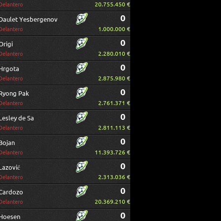
20.755.450 €
Delantero
0
Daulet Yesbergenov
1.000.000 €
Delantero
0
Origi
2.280.010 €
Delantero
0
Hrgota
2.875.980 €
Delantero
0
Ryong Pak
2.761.371 €
Delantero
0
Lesley de Sa
2.811.113 €
Delantero
0
Bojan
11.393.726 €
Delantero
0
Lazović
2.313.036 €
Delantero
0
Cardozo
20.369.210 €
Delantero
0
Hoesen