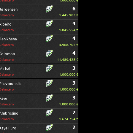
1.000.000 €
Delantero
6
Jørgensen
1.445.983 €
Delantero
4
Ribeiro
1.845.554 €
Delantero
4
Ilenikhena
4.968.705 €
Delantero
4
Solomon
11.489.428 €
Delantero
3
Michal
1.000.000 €
Delantero
3
Pnevmonidis
1.000.000 €
Delantero
3
Faye
1.000.000 €
Delantero
2
Ambrosino
1.674.754 €
Delantero
2
Kaye Furo