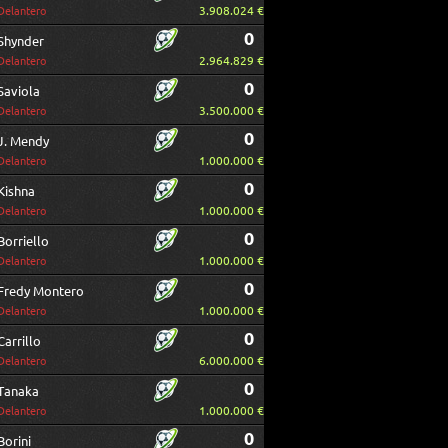
3.908.024 €
Delantero
0
Shynder
2.964.829 €
Delantero
0
Saviola
3.500.000 €
Delantero
0
J. Mendy
1.000.000 €
Delantero
0
Kishna
1.000.000 €
Delantero
0
Borriello
1.000.000 €
Delantero
0
Fredy Montero
1.000.000 €
Delantero
0
Carrillo
6.000.000 €
Delantero
0
Tanaka
1.000.000 €
Delantero
0
Borini