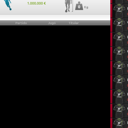
1.000.000 €
0
Kg
Partido
Jugó
Titular
0