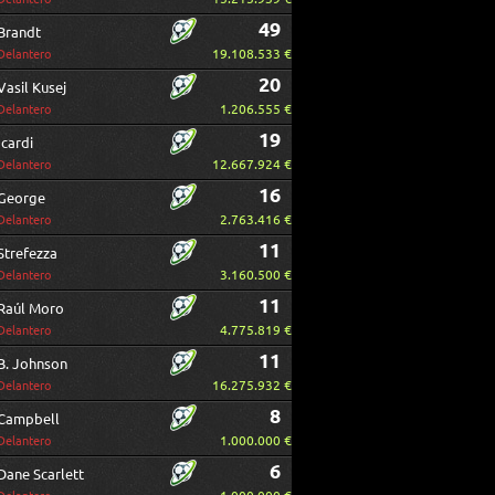
49
Brandt
19.108.533 €
Delantero
20
Vasil Kusej
1.206.555 €
Delantero
19
Icardi
12.667.924 €
Delantero
16
George
2.763.416 €
Delantero
11
Strefezza
3.160.500 €
Delantero
11
Raúl Moro
4.775.819 €
Delantero
11
B. Johnson
16.275.932 €
Delantero
8
Campbell
1.000.000 €
Delantero
6
Dane Scarlett