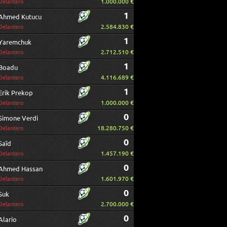
1.000.000 €
Delantero
1
Ahmed Kutucu
2.584.830 €
Delantero
1
Yaremchuk
2.712.510 €
Delantero
1
Boadu
4.116.689 €
Delantero
1
Erik Prekop
1.000.000 €
Delantero
0
Simone Verdi
18.280.750 €
Delantero
0
Saïd
1.457.190 €
Delantero
0
Ahmed Hassan
1.601.970 €
Delantero
0
Suk
2.700.000 €
Delantero
0
Alario