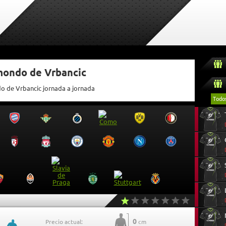
tmondo de Vrbancic
do de Vrbancic jornada a jornada
Todo
0
Precio actual:
cm