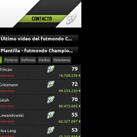
Contacto
Último video del futmondo Champions
Plantilla - futmondo Champions
s
Porteros
Defensas
Medios
Delanteros
79
Trincao
16.768.539 €
Delantero
72
Griezmann
49.253.230 €
Delantero
70
Salah
80.475.005 €
Delantero
55
Lewandowski
62.327.097 €
Delantero
53
Noa Lang
15.215.939 €
Delantero