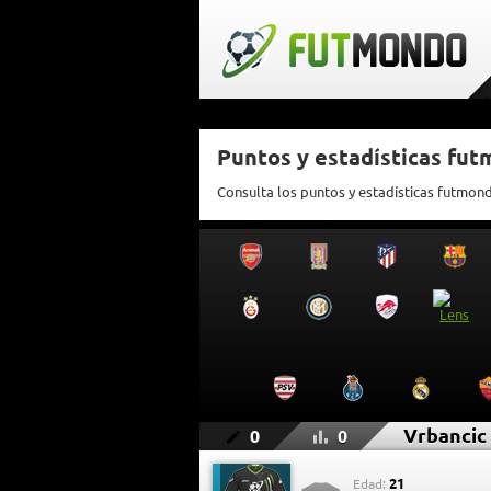
Puntos y estadísticas fu
Consulta los puntos y estadísticas futmon
Vrbancic
0
0
21
Edad: