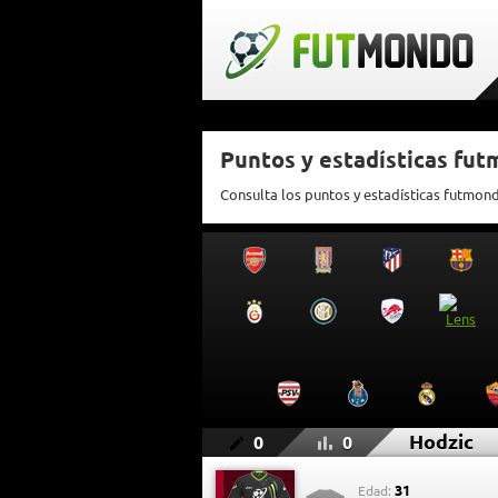
Puntos y estadísticas fu
Consulta los puntos y estadísticas futmon
Hodzic
0
0
31
Edad: