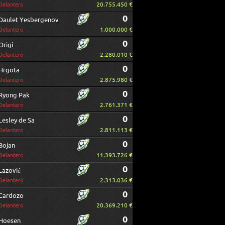
20.755.450 €
Delantero
0
Daulet Yesbergenov
1.000.000 €
Delantero
0
Origi
2.280.010 €
Delantero
0
Hrgota
2.875.980 €
Delantero
0
Ryong Pak
2.761.371 €
Delantero
0
Lesley de Sa
2.811.113 €
Delantero
0
Bojan
11.393.726 €
Delantero
0
Lazović
2.313.036 €
Delantero
0
Cardozo
20.369.210 €
Delantero
0
Hoesen