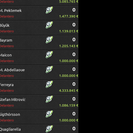
5.085.765 €
Delantero
0
M. Pektemek
1.477.390 €
Delantero
0
Büyük
1.139.013 €
Delantero
0
Bayram
1.205.143 €
Delantero
0
Maicon
1.000.000 €
Delantero
0
M. Abdellaoue
1.000.000 €
Delantero
0
Ferreyra
4.333.845 €
Delantero
0
Stefan Mitrović
1.086.159 €
Delantero
0
Sigthórsson
1.000.000 €
Delantero
0
Quagliarella