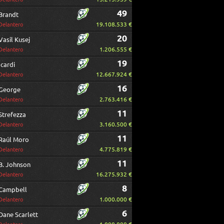
49
Brandt
19.108.533 €
Delantero
20
Vasil Kusej
1.206.555 €
Delantero
19
Icardi
12.667.924 €
Delantero
16
George
2.763.416 €
Delantero
11
Strefezza
3.160.500 €
Delantero
11
Raúl Moro
4.775.819 €
Delantero
11
B. Johnson
16.275.932 €
Delantero
8
Campbell
1.000.000 €
Delantero
6
Dane Scarlett