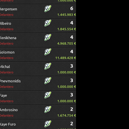
1.000.000 €
Delantero
6
Jørgensen
1.445.983 €
Delantero
4
Ribeiro
1.845.554 €
Delantero
4
Ilenikhena
4.968.705 €
Delantero
4
Solomon
11.489.428 €
Delantero
3
Michal
1.000.000 €
Delantero
3
Pnevmonidis
1.000.000 €
Delantero
3
Faye
1.000.000 €
Delantero
2
Ambrosino
1.674.754 €
Delantero
2
Kaye Furo