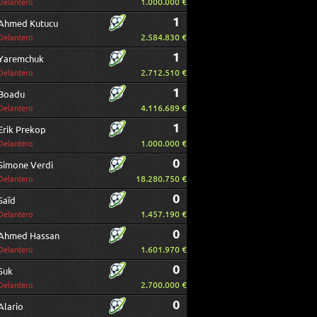
1.000.000 €
Delantero
1
Ahmed Kutucu
2.584.830 €
Delantero
1
Yaremchuk
2.712.510 €
Delantero
1
Boadu
4.116.689 €
Delantero
1
Erik Prekop
1.000.000 €
Delantero
0
Simone Verdi
18.280.750 €
Delantero
0
Saïd
1.457.190 €
Delantero
0
Ahmed Hassan
1.601.970 €
Delantero
0
Suk
2.700.000 €
Delantero
0
Alario