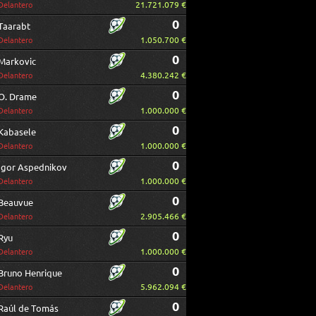
21.721.079 €
Delantero
0
Taarabt
1.050.700 €
Delantero
0
Markovic
4.380.242 €
Delantero
0
O. Drame
1.000.000 €
Delantero
0
Kabasele
1.000.000 €
Delantero
0
Igor Aspednikov
1.000.000 €
Delantero
0
Beauvue
2.905.466 €
Delantero
0
Ryu
1.000.000 €
Delantero
0
Bruno Henrique
5.962.094 €
Delantero
0
Raúl de Tomás