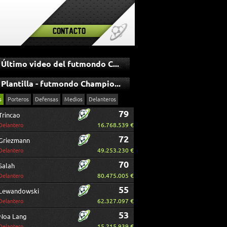
Contacto
Último video del futmondo Champions
Plantilla - futmondo Champions
s
Porteros
Defensas
Medios
Delanteros
79
Trincao
16.768.539 €
Delantero
72
Griezmann
49.253.230 €
Delantero
70
Salah
80.475.005 €
Delantero
55
Lewandowski
62.327.097 €
Delantero
53
Noa Lang
15.215.939 €
Delantero