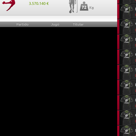
3.570.140 €
72
Kg
Partido
Jugó
Titular
15