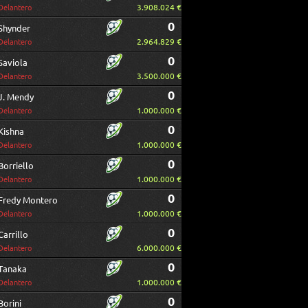
3.908.024 €
Delantero
0
Shynder
2.964.829 €
Delantero
0
Saviola
3.500.000 €
Delantero
0
J. Mendy
1.000.000 €
Delantero
0
Kishna
1.000.000 €
Delantero
0
Borriello
1.000.000 €
Delantero
0
Fredy Montero
1.000.000 €
Delantero
0
Carrillo
6.000.000 €
Delantero
0
Tanaka
1.000.000 €
Delantero
0
Borini