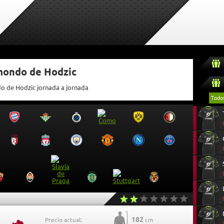
tmondo de Hodzic
do de Hodzic jornada a jornada
Todo
182
Precio actual:
cm