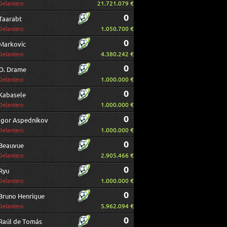
21.721.079 €
Delantero
0
Taarabt
1.050.700 €
Delantero
0
Markovic
4.380.242 €
Delantero
0
O. Drame
1.000.000 €
Delantero
0
Kabasele
1.000.000 €
Delantero
0
Igor Aspednikov
1.000.000 €
Delantero
0
Beauvue
2.905.466 €
Delantero
0
Ryu
1.000.000 €
Delantero
0
Bruno Henrique
5.962.094 €
Delantero
0
Raúl de Tomás