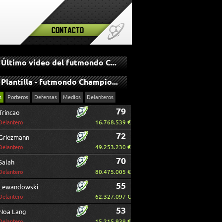
Contacto
Último video del futmondo Champions
Plantilla - futmondo Champions
s
Porteros
Defensas
Medios
Delanteros
79
Trincao
16.768.539 €
Delantero
72
Griezmann
49.253.230 €
Delantero
70
Salah
80.475.005 €
Delantero
55
Lewandowski
62.327.097 €
Delantero
53
Noa Lang
15.215.939 €
Delantero