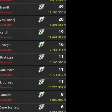
49
Brandt
19.108.533 €
Delantero
20
Vasil Kusej
1.206.555 €
Delantero
19
Icardi
12.667.924 €
Delantero
16
George
2.763.416 €
Delantero
11
Strefezza
3.160.500 €
Delantero
11
Raúl Moro
4.775.819 €
Delantero
11
B. Johnson
16.275.932 €
Delantero
8
Campbell
1.000.000 €
Delantero
6
Dane Scarlett