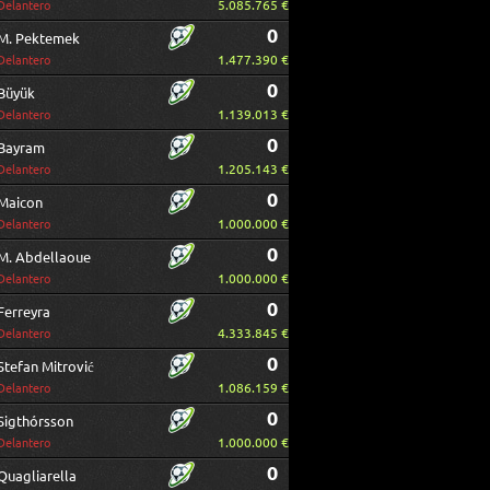
5.085.765 €
Delantero
0
M. Pektemek
1.477.390 €
Delantero
0
Büyük
1.139.013 €
Delantero
0
Bayram
1.205.143 €
Delantero
0
Maicon
1.000.000 €
Delantero
0
M. Abdellaoue
1.000.000 €
Delantero
0
Ferreyra
4.333.845 €
Delantero
0
Stefan Mitrović
1.086.159 €
Delantero
0
Sigthórsson
1.000.000 €
Delantero
0
Quagliarella