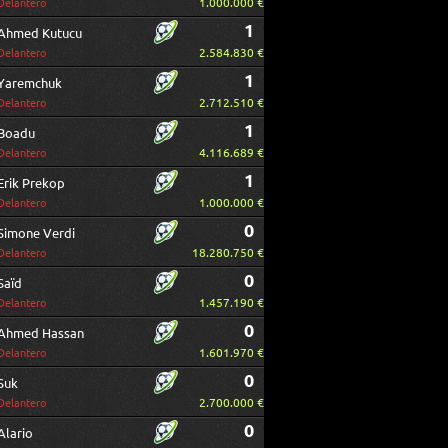
1.000.000 €
Delantero
1
Ahmed Kutucu
2.584.830 €
Delantero
1
Yaremchuk
2.712.510 €
Delantero
1
Boadu
4.116.689 €
Delantero
1
Erik Prekop
1.000.000 €
Delantero
0
Simone Verdi
18.280.750 €
Delantero
0
Saïd
1.457.190 €
Delantero
0
Ahmed Hassan
1.601.970 €
Delantero
0
Suk
2.700.000 €
Delantero
0
Alario