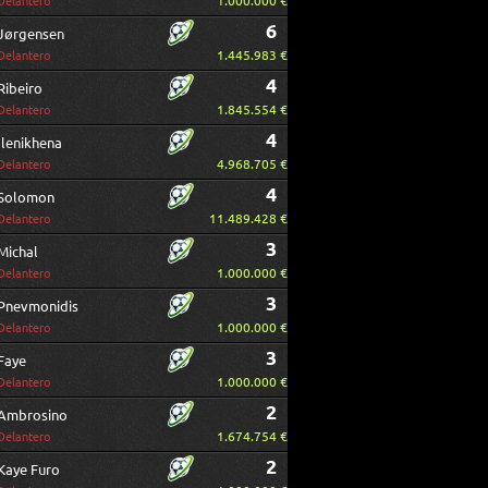
1.000.000 €
Delantero
6
Jørgensen
1.445.983 €
Delantero
4
Ribeiro
1.845.554 €
Delantero
4
Ilenikhena
4.968.705 €
Delantero
4
Solomon
11.489.428 €
Delantero
3
Michal
1.000.000 €
Delantero
3
Pnevmonidis
1.000.000 €
Delantero
3
Faye
1.000.000 €
Delantero
2
Ambrosino
1.674.754 €
Delantero
2
Kaye Furo