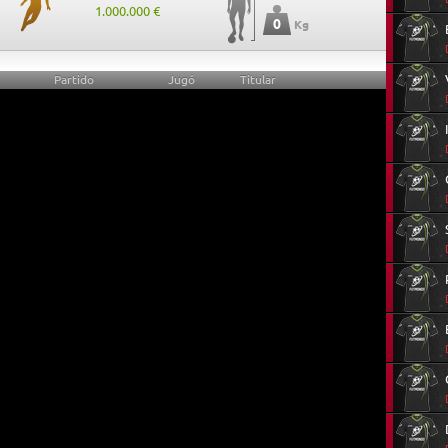
1.000.000 €
0
Kg
Partido
Jugó
Titular
0