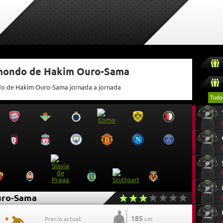
tmondo de Hakim Ouro-Sama
ndo de Hakim Ouro-Sama jornada a jornada
Todo
uro-Sama
185
Precio actual:
cm