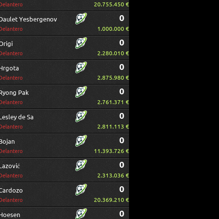
20.755.450 €
Delantero
0
Daulet Yesbergenov
1.000.000 €
Delantero
0
Origi
2.280.010 €
Delantero
0
Hrgota
2.875.980 €
Delantero
0
Ryong Pak
2.761.371 €
Delantero
0
Lesley de Sa
2.811.113 €
Delantero
0
Bojan
11.393.726 €
Delantero
0
Lazović
2.313.036 €
Delantero
0
Cardozo
20.369.210 €
Delantero
0
Hoesen