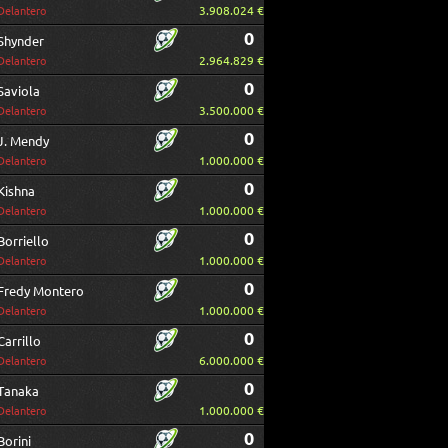
3.908.024 €
Delantero
0
Shynder
2.964.829 €
Delantero
0
Saviola
3.500.000 €
Delantero
0
J. Mendy
1.000.000 €
Delantero
0
Kishna
1.000.000 €
Delantero
0
Borriello
1.000.000 €
Delantero
0
Fredy Montero
1.000.000 €
Delantero
0
Carrillo
6.000.000 €
Delantero
0
Tanaka
1.000.000 €
Delantero
0
Borini