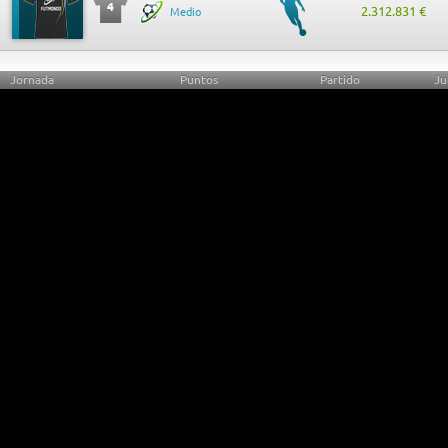
4
2.312.831 €
Medio
Jornada
Puntos
Partido
Ju