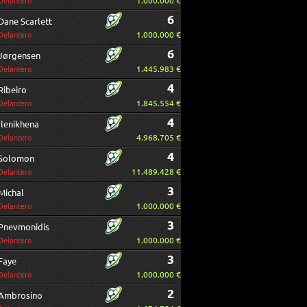
1.000.000 €
Delantero
6
Dane Scarlett
1.000.000 €
Delantero
6
Jørgensen
1.445.983 €
Delantero
4
Ribeiro
1.845.554 €
Delantero
4
Ilenikhena
4.968.705 €
Delantero
4
Solomon
11.489.428 €
Delantero
3
Michal
1.000.000 €
Delantero
3
Pnevmonidis
1.000.000 €
Delantero
3
Faye
1.000.000 €
Delantero
2
Ambrosino