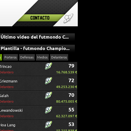
Contacto
Último video del futmondo Champions
Plantilla - futmondo Champions
s
Porteros
Defensas
Medios
Delanteros
79
Trincao
16.768.539 €
Delantero
72
Griezmann
49.253.230 €
Delantero
70
Salah
80.475.005 €
Delantero
55
Lewandowski
62.327.097 €
Delantero
53
Noa Lang
15.215.939 €
Delantero