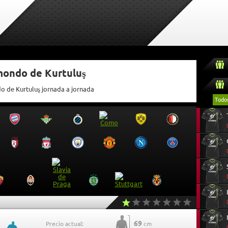
mondo de Kurtuluş
do de Kurtuluş jornada a jornada
Todo
69
Precio actual:
cm