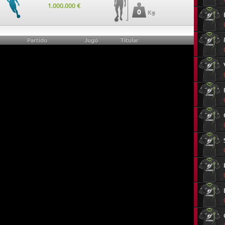
1.000.000 €
0
Kg
Partido
Jugó
Titular
0