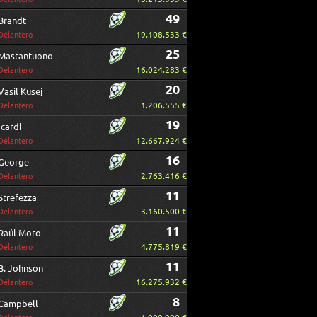
49
Brandt
19.108.533 €
Delantero
25
Mastantuono
16.024.283 €
Delantero
20
Vasil Kusej
1.206.555 €
Delantero
19
Icardi
12.667.924 €
Delantero
16
George
2.763.416 €
Delantero
11
Strefezza
3.160.500 €
Delantero
11
Raúl Moro
4.775.819 €
Delantero
11
B. Johnson
16.275.932 €
Delantero
8
Campbell