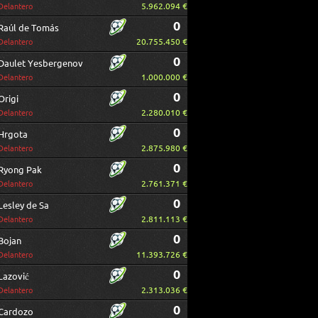
5.962.094 €
Delantero
0
Raúl de Tomás
20.755.450 €
Delantero
0
Daulet Yesbergenov
1.000.000 €
Delantero
0
Origi
2.280.010 €
Delantero
0
Hrgota
2.875.980 €
Delantero
0
Ryong Pak
2.761.371 €
Delantero
0
Lesley de Sa
2.811.113 €
Delantero
0
Bojan
11.393.726 €
Delantero
0
Lazović
2.313.036 €
Delantero
0
Cardozo