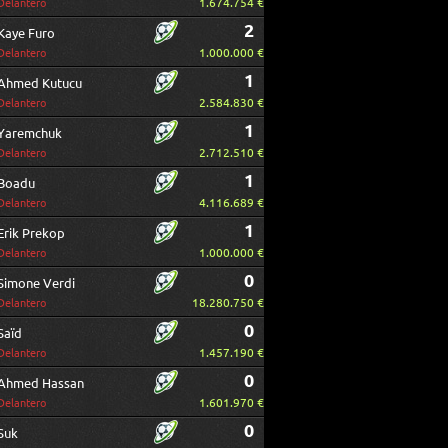
1.674.754 €
Delantero
2
Kaye Furo
1.000.000 €
Delantero
1
Ahmed Kutucu
2.584.830 €
Delantero
1
Yaremchuk
2.712.510 €
Delantero
1
Boadu
4.116.689 €
Delantero
1
Erik Prekop
1.000.000 €
Delantero
0
Simone Verdi
18.280.750 €
Delantero
0
Saïd
1.457.190 €
Delantero
0
Ahmed Hassan
1.601.970 €
Delantero
0
Suk