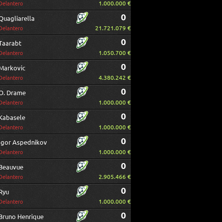
1.000.000 €
Delantero
0
Quagliarella
21.721.079 €
Delantero
0
Taarabt
1.050.700 €
Delantero
0
Markovic
4.380.242 €
Delantero
0
O. Drame
1.000.000 €
Delantero
0
Kabasele
1.000.000 €
Delantero
0
Igor Aspednikov
1.000.000 €
Delantero
0
Beauvue
2.905.466 €
Delantero
0
Ryu
1.000.000 €
Delantero
0
Bruno Henrique