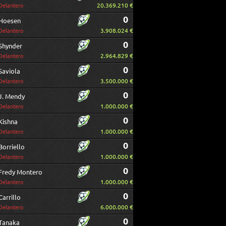
20.369.210 €
Delantero
0
Hoesen
3.908.024 €
Delantero
0
Shynder
2.964.829 €
Delantero
0
Saviola
3.500.000 €
Delantero
0
J. Mendy
1.000.000 €
Delantero
0
Kishna
1.000.000 €
Delantero
0
Borriello
1.000.000 €
Delantero
0
Fredy Montero
1.000.000 €
Delantero
0
Carrillo
6.000.000 €
Delantero
0
Tanaka