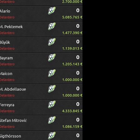
2.700.000 €
Delantero
0
Alario
5.085.765 €
Delantero
0
M. Pektemek
1.477.390 €
Delantero
0
Büyük
1.139.013 €
Delantero
0
Bayram
1.205.143 €
Delantero
0
Maicon
1.000.000 €
Delantero
0
M. Abdellaoue
1.000.000 €
Delantero
0
Ferreyra
4.333.845 €
Delantero
0
Stefan Mitrović
1.086.159 €
Delantero
0
Sigthórsson