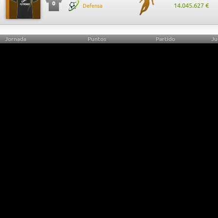
0
14.045.627 €
Defensa
Jornada
Puntos
Partido
Ju