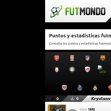
Puntos y estadísticas fu
Consulta los puntos y estadísticas futmon
Kryvtsov
0
0
1935
Edad: