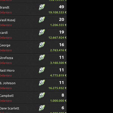
49
Brandt
19.108.533 €
Delantero
20
Vasil Kusej
1.206.555 €
Delantero
19
Icardi
12.667.924 €
Delantero
16
George
2.763.416 €
Delantero
11
Strefezza
3.160.500 €
Delantero
11
Raúl Moro
4.775.819 €
Delantero
11
B. Johnson
16.275.932 €
Delantero
8
Campbell
1.000.000 €
Delantero
6
Dane Scarlett