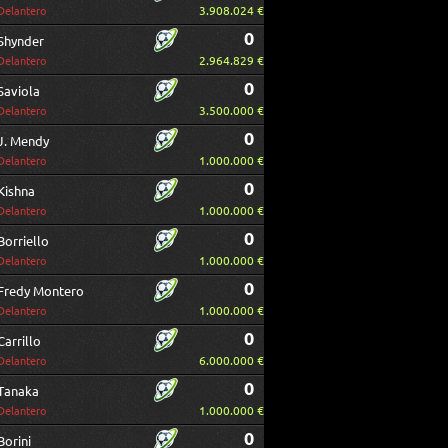
3.908.024 €
Delantero
0
Shynder
2.964.829 €
Delantero
0
Saviola
3.500.000 €
Delantero
0
J. Mendy
1.000.000 €
Delantero
0
Kishna
1.000.000 €
Delantero
0
Borriello
1.000.000 €
Delantero
0
Fredy Montero
1.000.000 €
Delantero
0
Carrillo
6.000.000 €
Delantero
0
Tanaka
1.000.000 €
Delantero
0
Borini