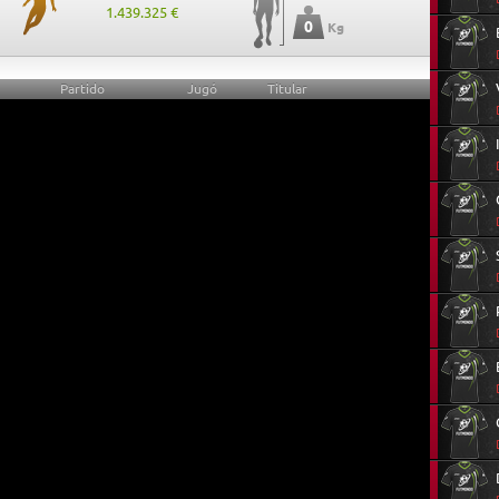
1.439.325 €
0
Kg
Partido
Jugó
Titular
0