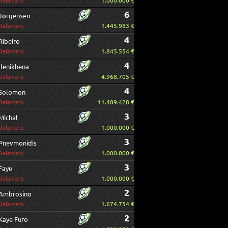
1.000.000 €
Delantero
6
Jørgensen
1.445.983 €
Delantero
4
Ribeiro
1.845.554 €
Delantero
4
Ilenikhena
4.968.705 €
Delantero
4
Solomon
11.489.428 €
Delantero
3
Michal
1.000.000 €
Delantero
3
Pnevmonidis
1.000.000 €
Delantero
3
Faye
1.000.000 €
Delantero
2
Ambrosino
1.674.754 €
Delantero
2
Kaye Furo