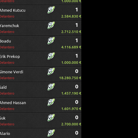
1.000.000 €
Delantero
1
Ahmed Kutucu
2.584.830 €
Delantero
1
Yaremchuk
2.712.510 €
Delantero
1
Boadu
4.116.689 €
Delantero
1
Erik Prekop
1.000.000 €
Delantero
0
Simone Verdi
18.280.750 €
Delantero
0
Saïd
1.457.190 €
Delantero
0
Ahmed Hassan
1.601.970 €
Delantero
0
Suk
2.700.000 €
Delantero
0
Alario