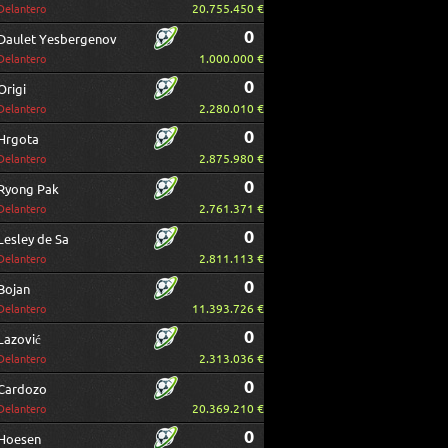
20.755.450 €
Delantero
0
Daulet Yesbergenov
1.000.000 €
Delantero
0
Origi
2.280.010 €
Delantero
0
Hrgota
2.875.980 €
Delantero
0
Ryong Pak
2.761.371 €
Delantero
0
Lesley de Sa
2.811.113 €
Delantero
0
Bojan
11.393.726 €
Delantero
0
Lazović
2.313.036 €
Delantero
0
Cardozo
20.369.210 €
Delantero
0
Hoesen