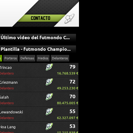
Contacto
Último video del futmondo Champions
Plantilla - futmondo Champions
s
Porteros
Defensas
Medios
Delanteros
79
Trincao
16.768.539 €
Delantero
72
Griezmann
49.253.230 €
Delantero
70
Salah
80.475.005 €
Delantero
55
Lewandowski
62.327.097 €
Delantero
53
Noa Lang
15.215.939 €
Delantero