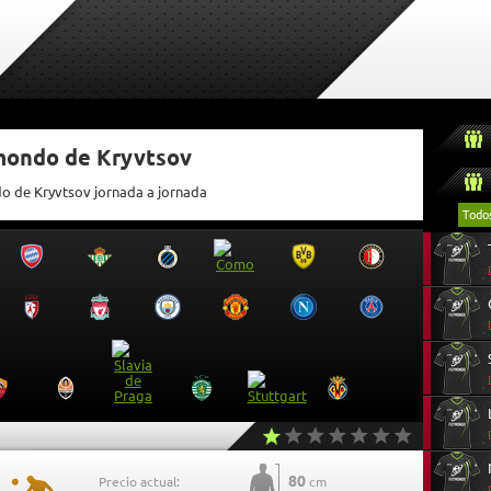
tmondo de Kryvtsov
do de Kryvtsov jornada a jornada
Todo
80
Precio actual:
cm