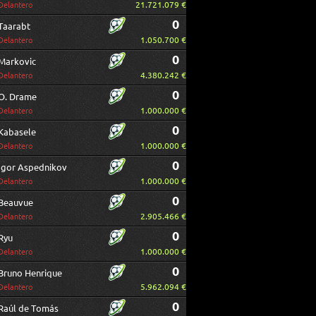
21.721.079 €
Delantero
0
Taarabt
1.050.700 €
Delantero
0
Markovic
4.380.242 €
Delantero
0
O. Drame
1.000.000 €
Delantero
0
Kabasele
1.000.000 €
Delantero
0
Igor Aspednikov
1.000.000 €
Delantero
0
Beauvue
2.905.466 €
Delantero
0
Ryu
1.000.000 €
Delantero
0
Bruno Henrique
5.962.094 €
Delantero
0
Raúl de Tomás