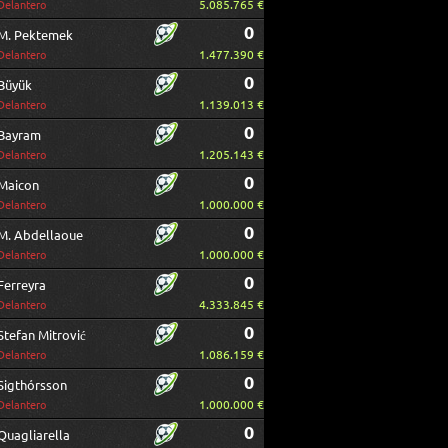
5.085.765 €
Delantero
0
M. Pektemek
1.477.390 €
Delantero
0
Büyük
1.139.013 €
Delantero
0
Bayram
1.205.143 €
Delantero
0
Maicon
1.000.000 €
Delantero
0
M. Abdellaoue
1.000.000 €
Delantero
0
Ferreyra
4.333.845 €
Delantero
0
Stefan Mitrović
1.086.159 €
Delantero
0
Sigthórsson
1.000.000 €
Delantero
0
Quagliarella