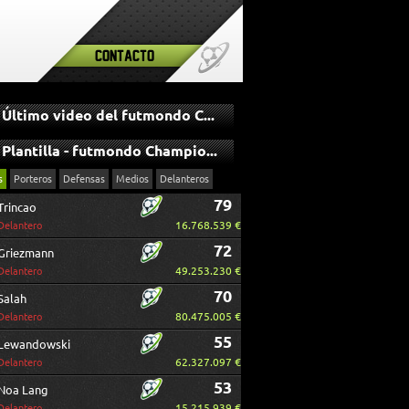
Contacto
Último video del futmondo Champions
Plantilla - futmondo Champions
s
Porteros
Defensas
Medios
Delanteros
79
Trincao
16.768.539 €
Delantero
72
Griezmann
49.253.230 €
Delantero
70
Salah
80.475.005 €
Delantero
55
Lewandowski
62.327.097 €
Delantero
53
Noa Lang
15.215.939 €
Delantero