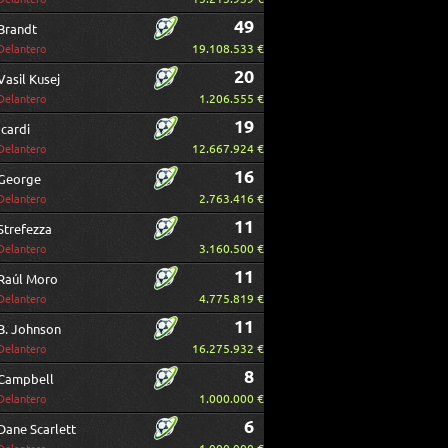
49
Brandt
19.108.533 €
Delantero
20
Vasil Kusej
1.206.555 €
Delantero
19
Icardi
12.667.924 €
Delantero
16
George
2.763.416 €
Delantero
11
Strefezza
3.160.500 €
Delantero
11
Raúl Moro
4.775.819 €
Delantero
11
B. Johnson
16.275.932 €
Delantero
8
Campbell
1.000.000 €
Delantero
6
Dane Scarlett