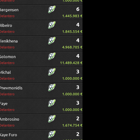
1.000.000 €
Delantero
6
Jørgensen
1.445.983 €
Delantero
4
Ribeiro
1.845.554 €
Delantero
4
Ilenikhena
4.968.705 €
Delantero
4
Solomon
11.489.428 €
Delantero
3
Michal
1.000.000 €
Delantero
3
Pnevmonidis
1.000.000 €
Delantero
3
Faye
1.000.000 €
Delantero
2
Ambrosino
1.674.754 €
Delantero
2
Kaye Furo