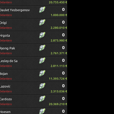
20.755.450 €
Delantero
0
Daulet Yesbergenov
1.000.000 €
Delantero
0
Origi
2.280.010 €
Delantero
0
Hrgota
2.875.980 €
Delantero
0
Ryong Pak
2.761.371 €
Delantero
0
Lesley de Sa
2.811.113 €
Delantero
0
Bojan
11.393.726 €
Delantero
0
Lazović
2.313.036 €
Delantero
0
Cardozo
20.369.210 €
Delantero
0
Hoesen