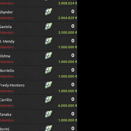
3.908.024 €
Delantero
0
Shynder
2.964.829 €
Delantero
0
Saviola
3.500.000 €
Delantero
0
J. Mendy
1.000.000 €
Delantero
0
Kishna
1.000.000 €
Delantero
0
Borriello
1.000.000 €
Delantero
0
Fredy Montero
1.000.000 €
Delantero
0
Carrillo
6.000.000 €
Delantero
0
Tanaka
1.000.000 €
Delantero
0
Borini