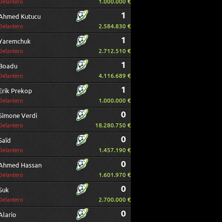
1.000.000 €
Delantero
1
Ahmed Kutucu
2.584.830 €
Delantero
1
Yaremchuk
2.712.510 €
Delantero
1
Boadu
4.116.689 €
Delantero
1
Erik Prekop
1.000.000 €
Delantero
0
Simone Verdi
18.280.750 €
Delantero
0
Saïd
1.457.190 €
Delantero
0
Ahmed Hassan
1.601.970 €
Delantero
0
Suk
2.700.000 €
Delantero
0
Alario