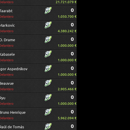
21.721.079 €
Delantero
0
Taarabt
1.050.700 €
Delantero
0
Markovic
4.380.242 €
Delantero
0
O. Drame
1.000.000 €
Delantero
0
Kabasele
1.000.000 €
Delantero
0
Igor Aspednikov
1.000.000 €
Delantero
0
Beauvue
2.905.466 €
Delantero
0
Ryu
1.000.000 €
Delantero
0
Bruno Henrique
5.962.094 €
Delantero
0
Raúl de Tomás