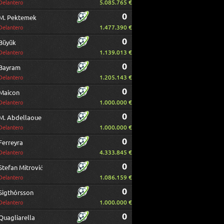
5.085.765 €
Delantero
0
M. Pektemek
1.477.390 €
Delantero
0
Büyük
1.139.013 €
Delantero
0
Bayram
1.205.143 €
Delantero
0
Maicon
1.000.000 €
Delantero
0
M. Abdellaoue
1.000.000 €
Delantero
0
Ferreyra
4.333.845 €
Delantero
0
Stefan Mitrović
1.086.159 €
Delantero
0
Sigthórsson
1.000.000 €
Delantero
0
Quagliarella