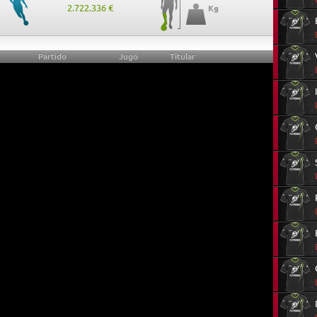
2.722.336 €
Kg
Partido
Jugó
Titular