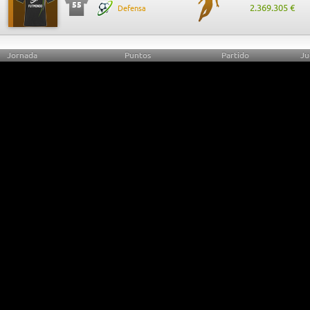
55
2.369.305 €
Defensa
Jornada
Puntos
Partido
Ju