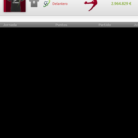
0
2.964.829 €
Delantero
Jornada
Puntos
Partido
Ju