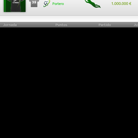
35
1.000.000 €
Portero
Jornada
Puntos
Partido
Ju