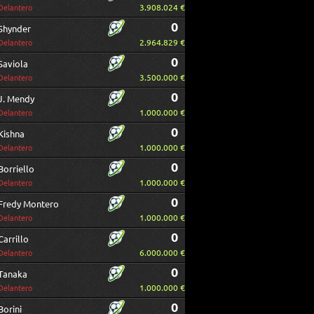
3.908.024 €
Delantero
0
Shynder
2.964.829 €
Delantero
0
Saviola
3.500.000 €
Delantero
0
J. Mendy
1.000.000 €
Delantero
0
Kishna
1.000.000 €
Delantero
0
Borriello
1.000.000 €
Delantero
0
Fredy Montero
1.000.000 €
Delantero
0
Carrillo
6.000.000 €
Delantero
0
Tanaka
1.000.000 €
Delantero
0
Borini