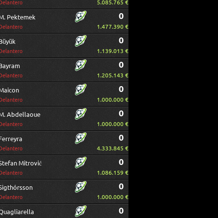
5.085.765 €
Delantero
0
M. Pektemek
1.477.390 €
Delantero
0
Büyük
1.139.013 €
Delantero
0
Bayram
1.205.143 €
Delantero
0
Maicon
1.000.000 €
Delantero
0
M. Abdellaoue
1.000.000 €
Delantero
0
Ferreyra
4.333.845 €
Delantero
0
Stefan Mitrović
1.086.159 €
Delantero
0
Sigthórsson
1.000.000 €
Delantero
0
Quagliarella