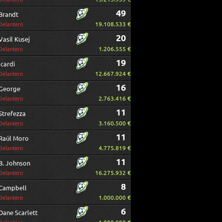
49
Brandt
19.108.533 €
Delantero
20
Vasil Kusej
1.206.555 €
Delantero
19
Icardi
12.667.924 €
Delantero
16
George
2.763.416 €
Delantero
11
Strefezza
3.160.500 €
Delantero
11
Raúl Moro
4.775.819 €
Delantero
11
B. Johnson
16.275.932 €
Delantero
8
Campbell
1.000.000 €
Delantero
6
Dane Scarlett