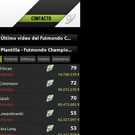
Contacto
Último video del futmondo Champions
Plantilla - futmondo Champions
s
Porteros
Defensas
Medios
Delanteros
79
Trincao
16.768.539 €
Delantero
72
Griezmann
49.253.230 €
Delantero
70
Salah
80.475.005 €
Delantero
55
Lewandowski
62.327.097 €
Delantero
53
Noa Lang
15.215.939 €
Delantero