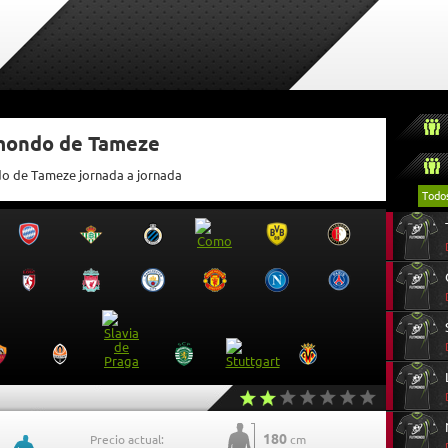
tmondo de Tameze
do de Tameze jornada a jornada
Todo
180
Precio actual:
cm