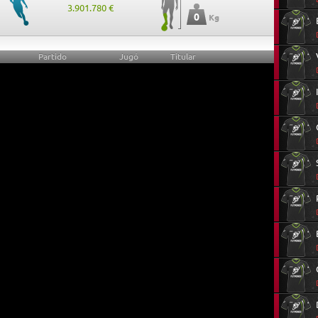
3.901.780 €
0
Kg
Partido
Jugó
Titular
0