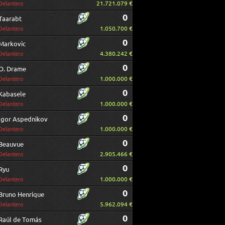
21.721.079 €
Delantero
0
Taarabt
1.050.700 €
Delantero
0
Markovic
4.380.242 €
Delantero
0
O. Drame
1.000.000 €
Delantero
0
Kabasele
1.000.000 €
Delantero
0
Igor Aspednikov
1.000.000 €
Delantero
0
Beauvue
2.905.466 €
Delantero
0
Ryu
1.000.000 €
Delantero
0
Bruno Henrique
5.962.094 €
Delantero
0
Raúl de Tomás