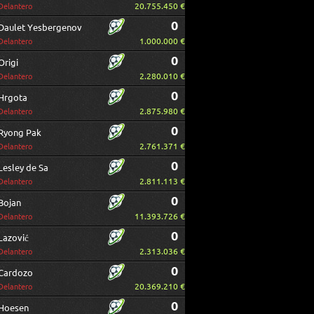
20.755.450 €
Delantero
0
Daulet Yesbergenov
1.000.000 €
Delantero
0
Origi
2.280.010 €
Delantero
0
Hrgota
2.875.980 €
Delantero
0
Ryong Pak
2.761.371 €
Delantero
0
Lesley de Sa
2.811.113 €
Delantero
0
Bojan
11.393.726 €
Delantero
0
Lazović
2.313.036 €
Delantero
0
Cardozo
20.369.210 €
Delantero
0
Hoesen