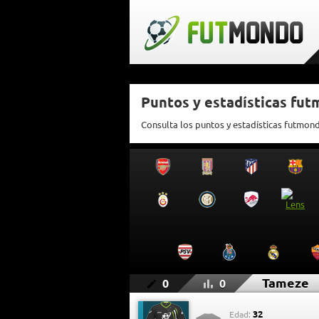
Puntos y estadísticas fu
Consulta los puntos y estadísticas futmon
Tameze
0
0
32
Edad: