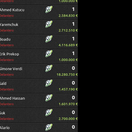
1.000.000 €
Delantero
1
Ahmed Kutucu
2.584.830 €
Delantero
1
Yaremchuk
2.712.510 €
Delantero
1
Boadu
4.116.689 €
Delantero
1
Erik Prekop
1.000.000 €
Delantero
0
Simone Verdi
18.280.750 €
Delantero
0
Saïd
1.457.190 €
Delantero
0
Ahmed Hassan
1.601.970 €
Delantero
0
Suk
2.700.000 €
Delantero
0
Alario