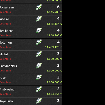
1.000.000 €
Delantero
6
Jørgensen
1.445.983 €
Delantero
4
Ribeiro
1.845.554 €
Delantero
4
Ilenikhena
4.968.705 €
Delantero
4
Solomon
11.489.428 €
Delantero
3
Michal
1.000.000 €
Delantero
3
Pnevmonidis
1.000.000 €
Delantero
3
Faye
1.000.000 €
Delantero
2
Ambrosino
1.674.754 €
Delantero
2
Kaye Furo