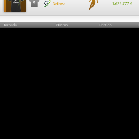
0
1.622.777 €
Defensa
Jornada
Puntos
Partido
Ju