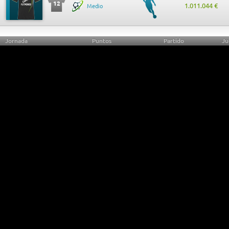
12
1.011.044 €
Medio
Jornada
Puntos
Partido
Ju