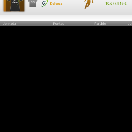
33
10.677.919 €
Defensa
Jornada
Puntos
Partido
Ju