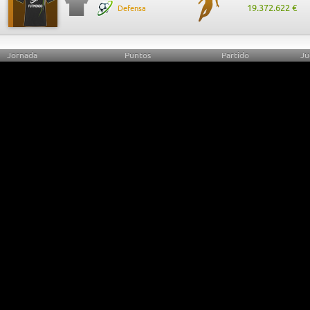
19.372.622 €
Defensa
Jornada
Puntos
Partido
Ju