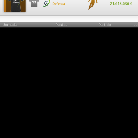
13
21.613.636 €
Defensa
Jornada
Puntos
Partido
Ju