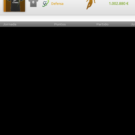
0
1.002.880 €
Defensa
Jornada
Puntos
Partido
Ju