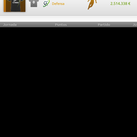
0
2.514.338 €
Defensa
Jornada
Puntos
Partido
Ju