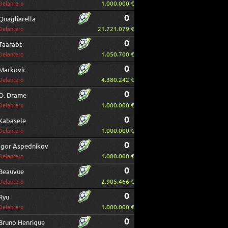
1.000.000 €
Delantero
0
Quagliarella
21.721.079 €
Delantero
0
Taarabt
1.050.700 €
Delantero
0
Markovic
4.380.242 €
Delantero
0
O. Drame
1.000.000 €
Delantero
0
Kabasele
1.000.000 €
Delantero
0
Igor Aspednikov
1.000.000 €
Delantero
0
Beauvue
2.905.466 €
Delantero
0
Ryu
1.000.000 €
Delantero
0
Bruno Henrique