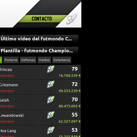
Contacto
Último video del futmondo Champions
Plantilla - futmondo Champions
s
Porteros
Defensas
Medios
Delanteros
79
Trincao
16.768.539 €
Delantero
72
Griezmann
49.253.230 €
Delantero
70
Salah
80.475.005 €
Delantero
55
Lewandowski
62.327.097 €
Delantero
53
Noa Lang
15.215.939 €
Delantero