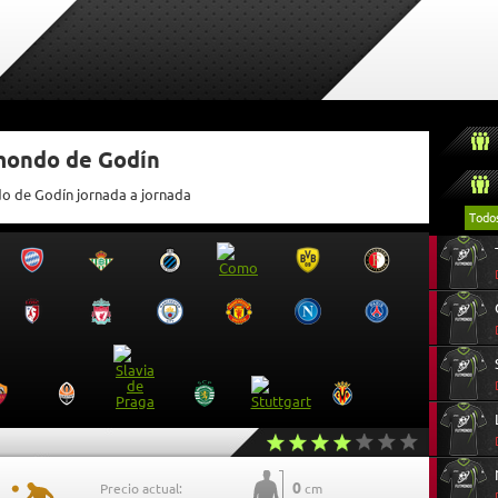
tmondo de Godín
do de Godín jornada a jornada
Todo
0
Precio actual:
cm