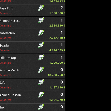
1.674.754 €
Delantero
2
Kaye Furo
1.000.000 €
Delantero
1
Ahmed Kutucu
2.584.830 €
Delantero
1
Yaremchuk
2.712.510 €
Delantero
1
Boadu
4.116.689 €
Delantero
1
Erik Prekop
1.000.000 €
Delantero
0
Simone Verdi
18.280.750 €
Delantero
0
Saïd
1.457.190 €
Delantero
0
Ahmed Hassan
1.601.970 €
Delantero
0
Suk