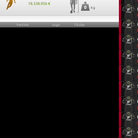
18.338.956 €
0
Kg
Partido
Jugó
Titular
0