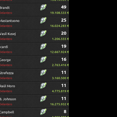
49
Brandt
19.108.533 €
Delantero
25
Mastantuono
16.024.283 €
Delantero
20
Vasil Kusej
1.206.555 €
Delantero
19
Icardi
12.667.924 €
Delantero
16
George
2.763.416 €
Delantero
11
Strefezza
3.160.500 €
Delantero
11
Raúl Moro
4.775.819 €
Delantero
11
B. Johnson
16.275.932 €
Delantero
8
Campbell