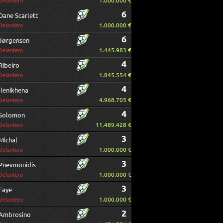
1.000.000 €
Delantero
6
Dane Scarlett
1.000.000 €
Delantero
6
Jørgensen
1.445.983 €
Delantero
4
Ribeiro
1.845.554 €
Delantero
4
Ilenikhena
4.968.705 €
Delantero
4
Solomon
11.489.428 €
Delantero
3
Michal
1.000.000 €
Delantero
3
Pnevmonidis
1.000.000 €
Delantero
3
Faye
1.000.000 €
Delantero
2
Ambrosino