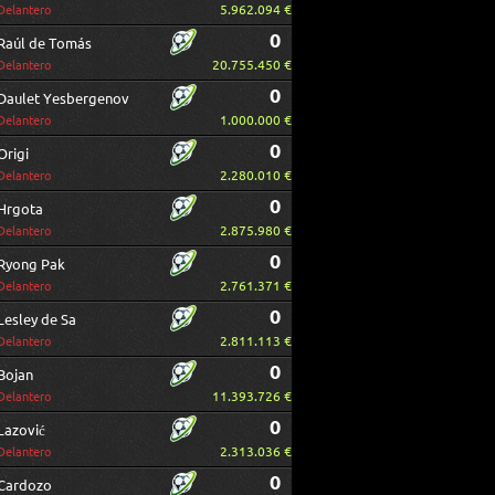
5.962.094 €
Delantero
0
Raúl de Tomás
20.755.450 €
Delantero
0
Daulet Yesbergenov
1.000.000 €
Delantero
0
Origi
2.280.010 €
Delantero
0
Hrgota
2.875.980 €
Delantero
0
Ryong Pak
2.761.371 €
Delantero
0
Lesley de Sa
2.811.113 €
Delantero
0
Bojan
11.393.726 €
Delantero
0
Lazović
2.313.036 €
Delantero
0
Cardozo