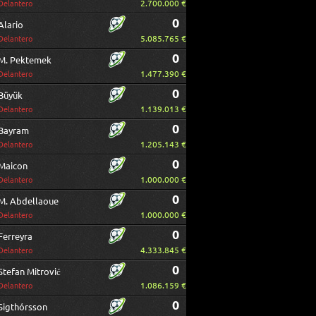
2.700.000 €
Delantero
0
Alario
5.085.765 €
Delantero
0
M. Pektemek
1.477.390 €
Delantero
0
Büyük
1.139.013 €
Delantero
0
Bayram
1.205.143 €
Delantero
0
Maicon
1.000.000 €
Delantero
0
M. Abdellaoue
1.000.000 €
Delantero
0
Ferreyra
4.333.845 €
Delantero
0
Stefan Mitrović
1.086.159 €
Delantero
0
Sigthórsson