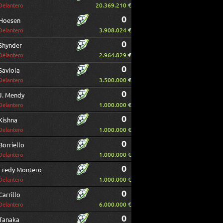
20.369.210 €
Delantero
0
Hoesen
3.908.024 €
Delantero
0
Shynder
2.964.829 €
Delantero
0
Saviola
3.500.000 €
Delantero
0
J. Mendy
1.000.000 €
Delantero
0
Kishna
1.000.000 €
Delantero
0
Borriello
1.000.000 €
Delantero
0
Fredy Montero
1.000.000 €
Delantero
0
Carrillo
6.000.000 €
Delantero
0
Tanaka