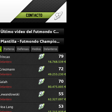
Contacto
Último video del futmondo Champions
Plantilla - futmondo Champions
s
Porteros
Defensas
Medios
Delanteros
79
Trincao
16.768.539 €
Delantero
72
Griezmann
49.253.230 €
Delantero
70
Salah
80.475.005 €
Delantero
55
Lewandowski
62.327.097 €
Delantero
53
Noa Lang
15.215.939 €
Delantero