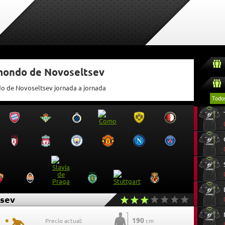
tmondo de Novoseltsev
do de Novoseltsev jornada a jornada
Todo
sev
190
Precio actual:
cm