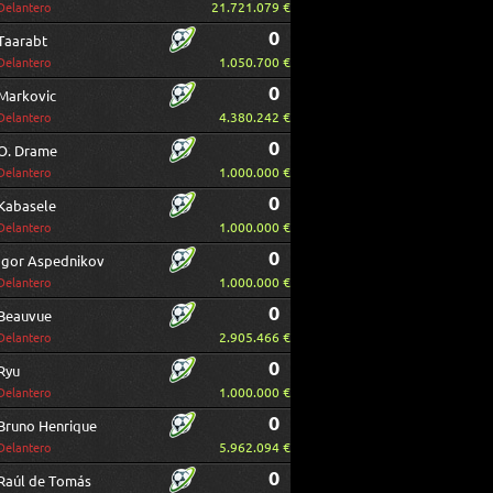
21.721.079 €
Delantero
0
Taarabt
1.050.700 €
Delantero
0
Markovic
4.380.242 €
Delantero
0
O. Drame
1.000.000 €
Delantero
0
Kabasele
1.000.000 €
Delantero
0
Igor Aspednikov
1.000.000 €
Delantero
0
Beauvue
2.905.466 €
Delantero
0
Ryu
1.000.000 €
Delantero
0
Bruno Henrique
5.962.094 €
Delantero
0
Raúl de Tomás