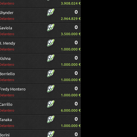
3.908.024 €
Delantero
0
Shynder
2.964.829 €
Delantero
0
Saviola
3.500.000 €
Delantero
0
J. Mendy
1.000.000 €
Delantero
0
Kishna
1.000.000 €
Delantero
0
Borriello
1.000.000 €
Delantero
0
Fredy Montero
1.000.000 €
Delantero
0
Carrillo
6.000.000 €
Delantero
0
Tanaka
1.000.000 €
Delantero
0
Borini