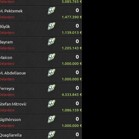
5.085.765 €
Delantero
0
M. Pektemek
1.477.390 €
Delantero
0
Büyük
1.139.013 €
Delantero
0
Bayram
1.205.143 €
Delantero
0
Maicon
1.000.000 €
Delantero
0
M. Abdellaoue
1.000.000 €
Delantero
0
Ferreyra
4.333.845 €
Delantero
0
Stefan Mitrović
1.086.159 €
Delantero
0
Sigthórsson
1.000.000 €
Delantero
0
Quagliarella