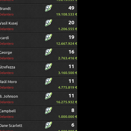
49
Brandt
19.108.533 €
Delantero
20
Vasil Kusej
1.206.555 €
Delantero
19
Icardi
12.667.924 €
Delantero
16
George
2.763.416 €
Delantero
11
Strefezza
3.160.500 €
Delantero
11
Raúl Moro
4.775.819 €
Delantero
11
B. Johnson
16.275.932 €
Delantero
8
Campbell
1.000.000 €
Delantero
6
Dane Scarlett