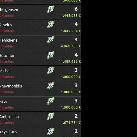
1.000.000 €
Delantero
6
Jørgensen
1.445.983 €
Delantero
4
Ribeiro
1.845.554 €
Delantero
4
Ilenikhena
4.968.705 €
Delantero
4
Solomon
11.489.428 €
Delantero
3
Michal
1.000.000 €
Delantero
3
Pnevmonidis
1.000.000 €
Delantero
3
Faye
1.000.000 €
Delantero
2
Ambrosino
1.674.754 €
Delantero
2
Kaye Furo