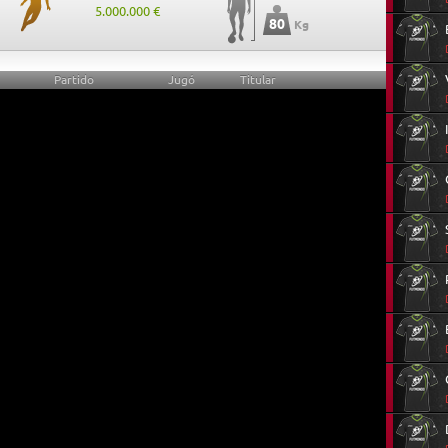
5.000.000 €
80
Kg
Partido
Jugó
Titular
25