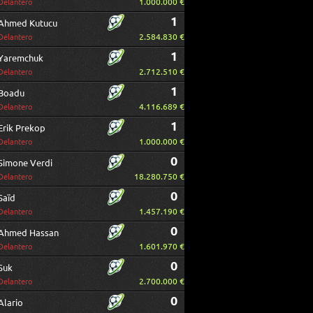
1.000.000 €
Delantero
1
Ahmed Kutucu
2.584.830 €
Delantero
1
Yaremchuk
2.712.510 €
Delantero
1
Boadu
4.116.689 €
Delantero
1
Erik Prekop
1.000.000 €
Delantero
0
Simone Verdi
18.280.750 €
Delantero
0
Saïd
1.457.190 €
Delantero
0
Ahmed Hassan
1.601.970 €
Delantero
0
Suk
2.700.000 €
Delantero
0
Alario