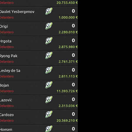
20.755.450 €
Delantero
0
Daulet Yesbergenov
1.000.000 €
Delantero
0
Origi
2.280.010 €
Delantero
0
Hrgota
2.875.980 €
Delantero
0
Ryong Pak
2.761.371 €
Delantero
0
Lesley de Sa
2.811.113 €
Delantero
0
Bojan
11.393.726 €
Delantero
0
Lazović
2.313.036 €
Delantero
0
Cardozo
20.369.210 €
Delantero
0
Hoesen