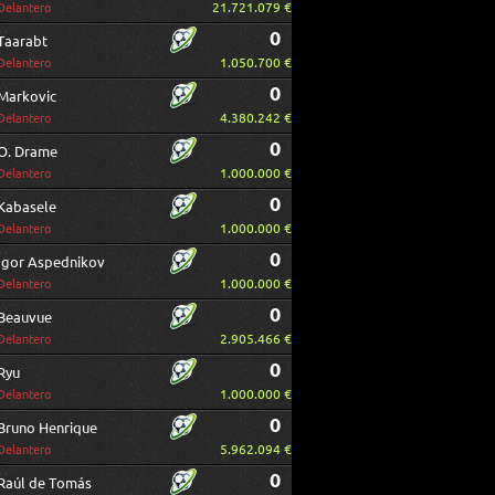
21.721.079 €
Delantero
0
Taarabt
1.050.700 €
Delantero
0
Markovic
4.380.242 €
Delantero
0
O. Drame
1.000.000 €
Delantero
0
Kabasele
1.000.000 €
Delantero
0
Igor Aspednikov
1.000.000 €
Delantero
0
Beauvue
2.905.466 €
Delantero
0
Ryu
1.000.000 €
Delantero
0
Bruno Henrique
5.962.094 €
Delantero
0
Raúl de Tomás