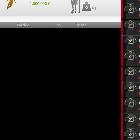
1.000.000 €
0
Kg
Partido
Jugó
Titular
0