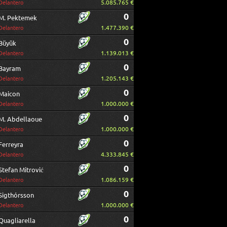
5.085.765 €
Delantero
0
M. Pektemek
1.477.390 €
Delantero
0
Büyük
1.139.013 €
Delantero
0
Bayram
1.205.143 €
Delantero
0
Maicon
1.000.000 €
Delantero
0
M. Abdellaoue
1.000.000 €
Delantero
0
Ferreyra
4.333.845 €
Delantero
0
Stefan Mitrović
1.086.159 €
Delantero
0
Sigthórsson
1.000.000 €
Delantero
0
Quagliarella