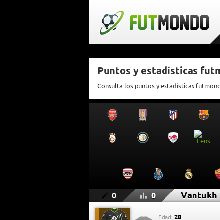
Puntos y estadísticas fu
Consulta los puntos y estadísticas futmon
Vantukh
0
0
28
Edad: