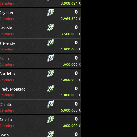
3.908.024 €
Delantero
0
Shynder
2.964.829 €
Delantero
0
Saviola
3.500.000 €
Delantero
0
J. Mendy
1.000.000 €
Delantero
0
Kishna
1.000.000 €
Delantero
0
Borriello
1.000.000 €
Delantero
0
Fredy Montero
1.000.000 €
Delantero
0
Carrillo
6.000.000 €
Delantero
0
Tanaka
1.000.000 €
Delantero
0
Borini