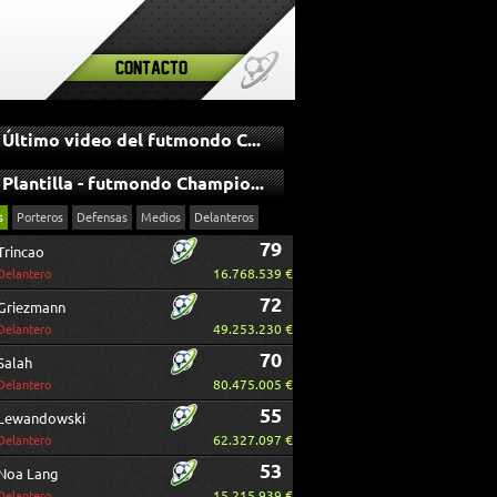
Contacto
Último video del futmondo Champions
Plantilla - futmondo Champions
s
Porteros
Defensas
Medios
Delanteros
79
Trincao
16.768.539 €
Delantero
72
Griezmann
49.253.230 €
Delantero
70
Salah
80.475.005 €
Delantero
55
Lewandowski
62.327.097 €
Delantero
53
Noa Lang
15.215.939 €
Delantero