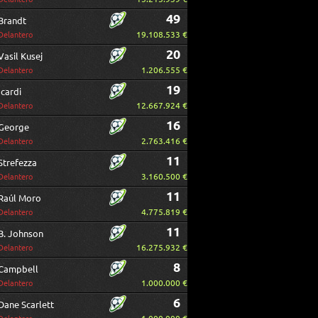
49
Brandt
19.108.533 €
Delantero
20
Vasil Kusej
1.206.555 €
Delantero
19
Icardi
12.667.924 €
Delantero
16
George
2.763.416 €
Delantero
11
Strefezza
3.160.500 €
Delantero
11
Raúl Moro
4.775.819 €
Delantero
11
B. Johnson
16.275.932 €
Delantero
8
Campbell
1.000.000 €
Delantero
6
Dane Scarlett