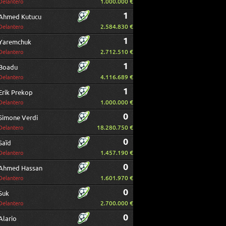
1.000.000 €
Delantero
1
Ahmed Kutucu
2.584.830 €
Delantero
1
Yaremchuk
2.712.510 €
Delantero
1
Boadu
4.116.689 €
Delantero
1
Erik Prekop
1.000.000 €
Delantero
0
Simone Verdi
18.280.750 €
Delantero
0
Saïd
1.457.190 €
Delantero
0
Ahmed Hassan
1.601.970 €
Delantero
0
Suk
2.700.000 €
Delantero
0
Alario