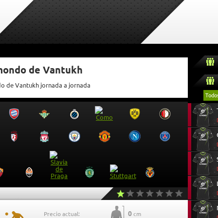
tmondo de Vantukh
do de Vantukh jornada a jornada
Todo
0
Precio actual:
cm