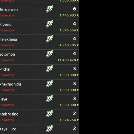
1.000.000 €
Delantero
6
Jørgensen
1.445.983 €
Delantero
4
Ribeiro
1.845.554 €
Delantero
4
Ilenikhena
4.968.705 €
Delantero
4
Solomon
11.489.428 €
Delantero
3
Michal
1.000.000 €
Delantero
3
Pnevmonidis
1.000.000 €
Delantero
3
Faye
1.000.000 €
Delantero
2
Ambrosino
1.674.754 €
Delantero
2
Kaye Furo