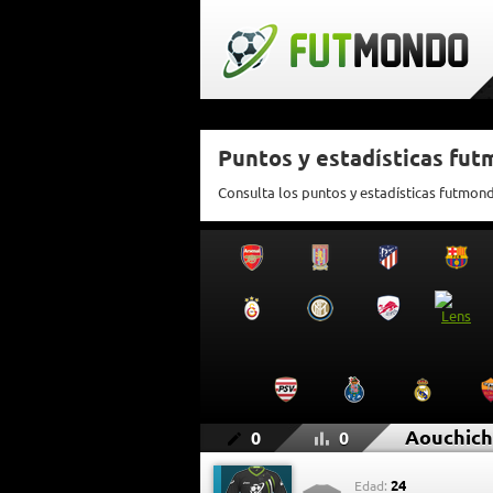
Puntos y estadísticas fu
Consulta los puntos y estadísticas futmon
Aouchic
0
0
24
Edad: