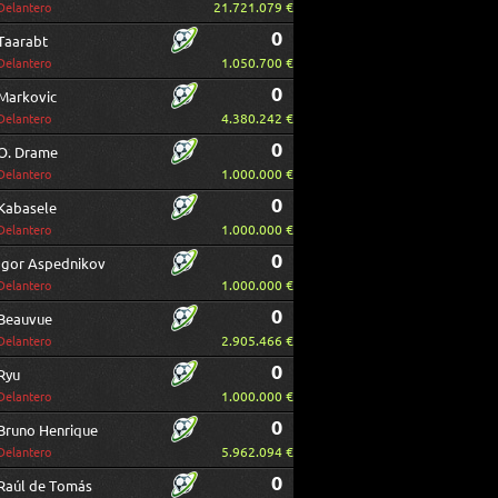
21.721.079 €
Delantero
0
Taarabt
1.050.700 €
Delantero
0
Markovic
4.380.242 €
Delantero
0
O. Drame
1.000.000 €
Delantero
0
Kabasele
1.000.000 €
Delantero
0
Igor Aspednikov
1.000.000 €
Delantero
0
Beauvue
2.905.466 €
Delantero
0
Ryu
1.000.000 €
Delantero
0
Bruno Henrique
5.962.094 €
Delantero
0
Raúl de Tomás