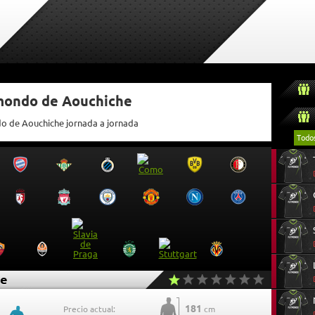
tmondo de Aouchiche
do de Aouchiche jornada a jornada
Todo
he
181
Precio actual:
cm