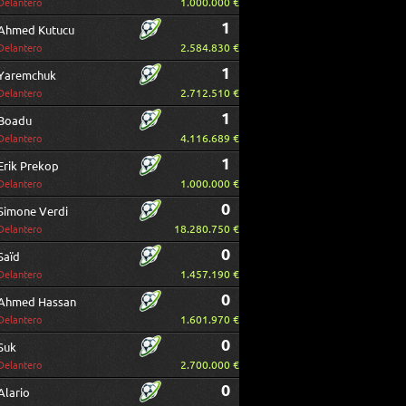
1.000.000 €
Delantero
1
Ahmed Kutucu
2.584.830 €
Delantero
1
Yaremchuk
2.712.510 €
Delantero
1
Boadu
4.116.689 €
Delantero
1
Erik Prekop
1.000.000 €
Delantero
0
Simone Verdi
18.280.750 €
Delantero
0
Saïd
1.457.190 €
Delantero
0
Ahmed Hassan
1.601.970 €
Delantero
0
Suk
2.700.000 €
Delantero
0
Alario