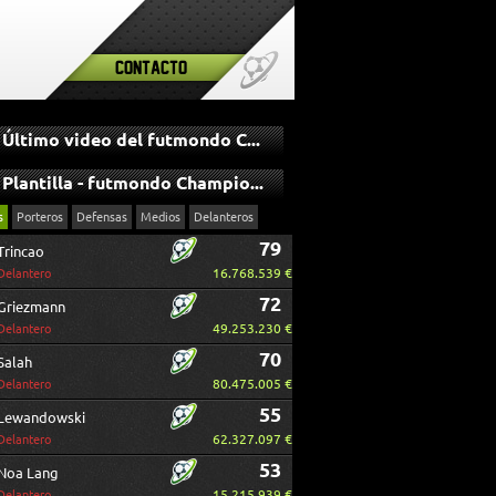
Contacto
Último video del futmondo Champions
Plantilla - futmondo Champions
s
Porteros
Defensas
Medios
Delanteros
79
Trincao
16.768.539 €
Delantero
72
Griezmann
49.253.230 €
Delantero
70
Salah
80.475.005 €
Delantero
55
Lewandowski
62.327.097 €
Delantero
53
Noa Lang
15.215.939 €
Delantero