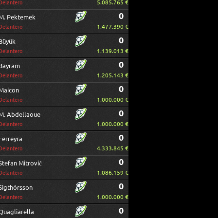
5.085.765 €
Delantero
0
M. Pektemek
1.477.390 €
Delantero
0
Büyük
1.139.013 €
Delantero
0
Bayram
1.205.143 €
Delantero
0
Maicon
1.000.000 €
Delantero
0
M. Abdellaoue
1.000.000 €
Delantero
0
Ferreyra
4.333.845 €
Delantero
0
Stefan Mitrović
1.086.159 €
Delantero
0
Sigthórsson
1.000.000 €
Delantero
0
Quagliarella