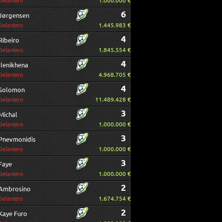
1.000.000 €
Delantero
6
Jørgensen
1.445.983 €
Delantero
4
Ribeiro
1.845.554 €
Delantero
4
Ilenikhena
4.968.705 €
Delantero
4
Solomon
11.489.428 €
Delantero
3
Michal
1.000.000 €
Delantero
3
Pnevmonidis
1.000.000 €
Delantero
3
Faye
1.000.000 €
Delantero
2
Ambrosino
1.674.754 €
Delantero
2
Kaye Furo