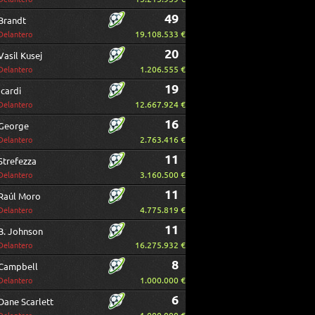
49
Brandt
19.108.533 €
Delantero
20
Vasil Kusej
1.206.555 €
Delantero
19
Icardi
12.667.924 €
Delantero
16
George
2.763.416 €
Delantero
11
Strefezza
3.160.500 €
Delantero
11
Raúl Moro
4.775.819 €
Delantero
11
B. Johnson
16.275.932 €
Delantero
8
Campbell
1.000.000 €
Delantero
6
Dane Scarlett