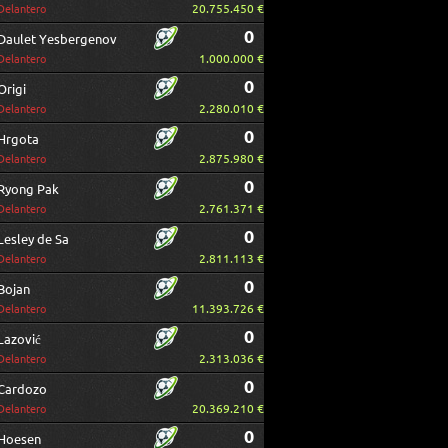
20.755.450 €
Delantero
0
Daulet Yesbergenov
1.000.000 €
Delantero
0
Origi
2.280.010 €
Delantero
0
Hrgota
2.875.980 €
Delantero
0
Ryong Pak
2.761.371 €
Delantero
0
Lesley de Sa
2.811.113 €
Delantero
0
Bojan
11.393.726 €
Delantero
0
Lazović
2.313.036 €
Delantero
0
Cardozo
20.369.210 €
Delantero
0
Hoesen