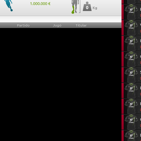
1.000.000 €
0
Kg
Partido
Jugó
Titular
0