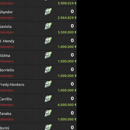
3.908.024 €
Delantero
0
Shynder
2.964.829 €
Delantero
0
Saviola
3.500.000 €
Delantero
0
J. Mendy
1.000.000 €
Delantero
0
Kishna
1.000.000 €
Delantero
0
Borriello
1.000.000 €
Delantero
0
Fredy Montero
1.000.000 €
Delantero
0
Carrillo
6.000.000 €
Delantero
0
Tanaka
1.000.000 €
Delantero
0
Borini