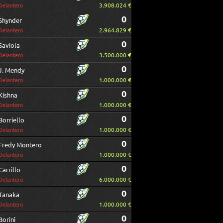
3.908.024 €
Delantero
0
Shynder
2.964.829 €
Delantero
0
Saviola
3.500.000 €
Delantero
0
J. Mendy
1.000.000 €
Delantero
0
Kishna
1.000.000 €
Delantero
0
Borriello
1.000.000 €
Delantero
0
Fredy Montero
1.000.000 €
Delantero
0
Carrillo
6.000.000 €
Delantero
0
Tanaka
1.000.000 €
Delantero
0
Borini