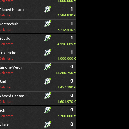
1.000.000 €
Delantero
1
Ahmed Kutucu
2.584.830 €
Delantero
1
Yaremchuk
2.712.510 €
Delantero
1
Boadu
4.116.689 €
Delantero
1
Erik Prekop
1.000.000 €
Delantero
0
Simone Verdi
18.280.750 €
Delantero
0
Saïd
1.457.190 €
Delantero
0
Ahmed Hassan
1.601.970 €
Delantero
0
Suk
2.700.000 €
Delantero
0
Alario