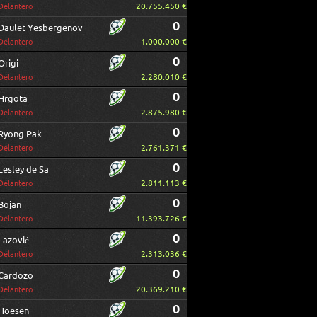
20.755.450 €
Delantero
0
Daulet Yesbergenov
1.000.000 €
Delantero
0
Origi
2.280.010 €
Delantero
0
Hrgota
2.875.980 €
Delantero
0
Ryong Pak
2.761.371 €
Delantero
0
Lesley de Sa
2.811.113 €
Delantero
0
Bojan
11.393.726 €
Delantero
0
Lazović
2.313.036 €
Delantero
0
Cardozo
20.369.210 €
Delantero
0
Hoesen