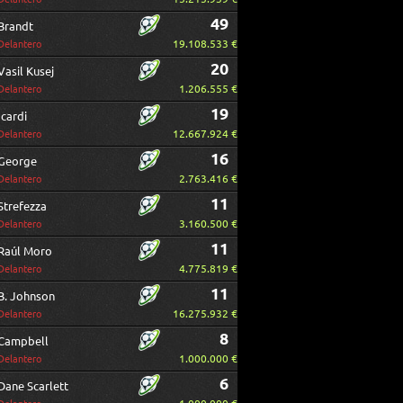
49
Brandt
19.108.533 €
Delantero
20
Vasil Kusej
1.206.555 €
Delantero
19
Icardi
12.667.924 €
Delantero
16
George
2.763.416 €
Delantero
11
Strefezza
3.160.500 €
Delantero
11
Raúl Moro
4.775.819 €
Delantero
11
B. Johnson
16.275.932 €
Delantero
8
Campbell
1.000.000 €
Delantero
6
Dane Scarlett