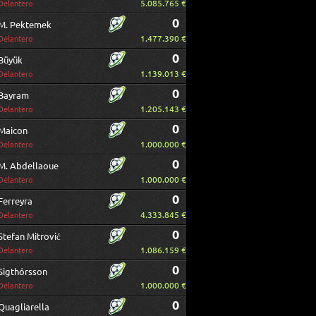
5.085.765 €
Delantero
0
M. Pektemek
1.477.390 €
Delantero
0
Büyük
1.139.013 €
Delantero
0
Bayram
1.205.143 €
Delantero
0
Maicon
1.000.000 €
Delantero
0
M. Abdellaoue
1.000.000 €
Delantero
0
Ferreyra
4.333.845 €
Delantero
0
Stefan Mitrović
1.086.159 €
Delantero
0
Sigthórsson
1.000.000 €
Delantero
0
Quagliarella