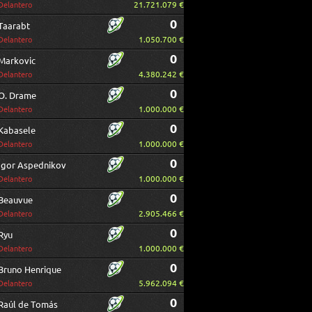
21.721.079 €
Delantero
0
Taarabt
1.050.700 €
Delantero
0
Markovic
4.380.242 €
Delantero
0
O. Drame
1.000.000 €
Delantero
0
Kabasele
1.000.000 €
Delantero
0
Igor Aspednikov
1.000.000 €
Delantero
0
Beauvue
2.905.466 €
Delantero
0
Ryu
1.000.000 €
Delantero
0
Bruno Henrique
5.962.094 €
Delantero
0
Raúl de Tomás