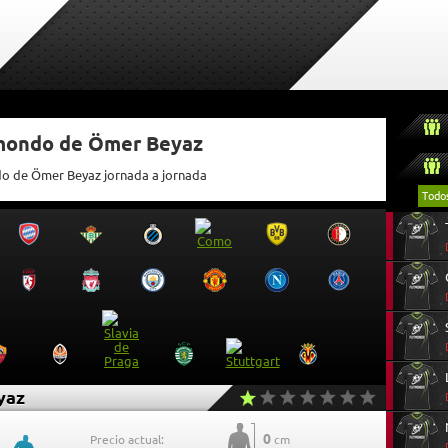
tmondo de Ömer Beyaz
do de Ömer Beyaz jornada a jornada
Todo
yaz
0
Precio actual:
cm