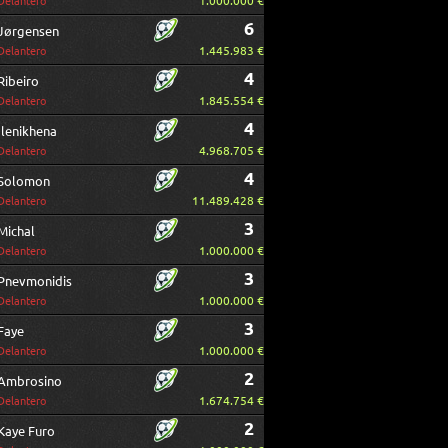
1.000.000 €
Delantero
6
Jørgensen
1.445.983 €
Delantero
4
Ribeiro
1.845.554 €
Delantero
4
Ilenikhena
4.968.705 €
Delantero
4
Solomon
11.489.428 €
Delantero
3
Michal
1.000.000 €
Delantero
3
Pnevmonidis
1.000.000 €
Delantero
3
Faye
1.000.000 €
Delantero
2
Ambrosino
1.674.754 €
Delantero
2
Kaye Furo