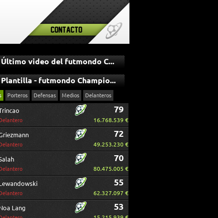
Contacto
Último video del futmondo Champions
Plantilla - futmondo Champions
s
Porteros
Defensas
Medios
Delanteros
79
Trincao
16.768.539 €
Delantero
72
Griezmann
49.253.230 €
Delantero
70
Salah
80.475.005 €
Delantero
55
Lewandowski
62.327.097 €
Delantero
53
Noa Lang
15.215.939 €
Delantero