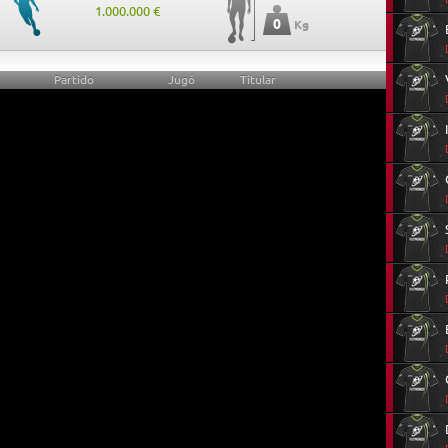
1.000.000 €
0
Kg
Partido
Jugó
Titular
0