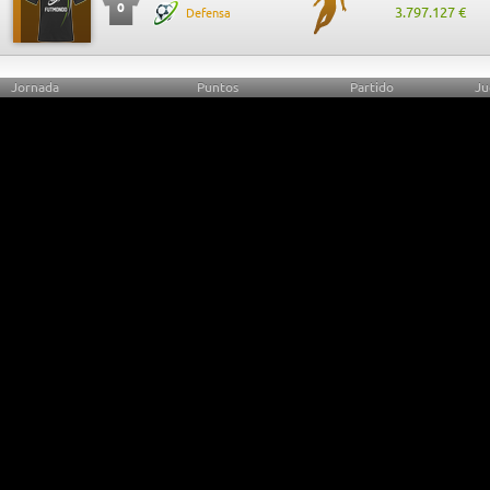
0
3.797.127 €
Defensa
Jornada
Puntos
Partido
Ju