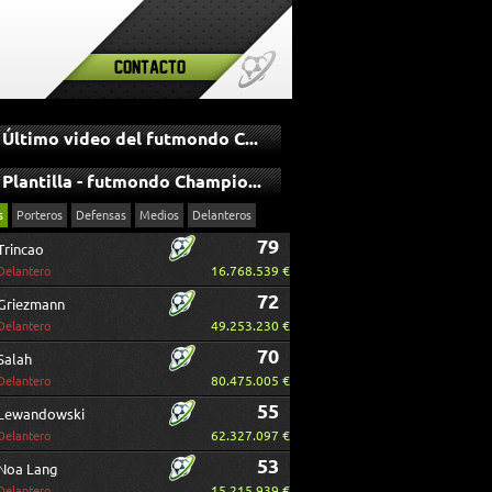
Contacto
Último video del futmondo Champions
Plantilla - futmondo Champions
s
Porteros
Defensas
Medios
Delanteros
79
Trincao
16.768.539 €
Delantero
72
Griezmann
49.253.230 €
Delantero
70
Salah
80.475.005 €
Delantero
55
Lewandowski
62.327.097 €
Delantero
53
Noa Lang
15.215.939 €
Delantero