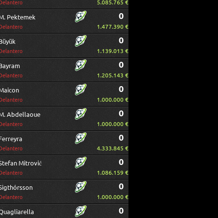
5.085.765 €
Delantero
0
M. Pektemek
1.477.390 €
Delantero
0
Büyük
1.139.013 €
Delantero
0
Bayram
1.205.143 €
Delantero
0
Maicon
1.000.000 €
Delantero
0
M. Abdellaoue
1.000.000 €
Delantero
0
Ferreyra
4.333.845 €
Delantero
0
Stefan Mitrović
1.086.159 €
Delantero
0
Sigthórsson
1.000.000 €
Delantero
0
Quagliarella