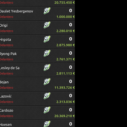
20.755.450 €
Delantero
0
Daulet Yesbergenov
1.000.000 €
Delantero
0
Origi
2.280.010 €
Delantero
0
Hrgota
2.875.980 €
Delantero
0
Ryong Pak
2.761.371 €
Delantero
0
Lesley de Sa
2.811.113 €
Delantero
0
Bojan
11.393.726 €
Delantero
0
Lazović
2.313.036 €
Delantero
0
Cardozo
20.369.210 €
Delantero
0
Hoesen