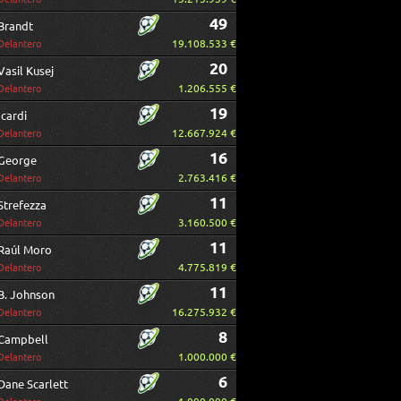
49
Brandt
19.108.533 €
Delantero
20
Vasil Kusej
1.206.555 €
Delantero
19
Icardi
12.667.924 €
Delantero
16
George
2.763.416 €
Delantero
11
Strefezza
3.160.500 €
Delantero
11
Raúl Moro
4.775.819 €
Delantero
11
B. Johnson
16.275.932 €
Delantero
8
Campbell
1.000.000 €
Delantero
6
Dane Scarlett