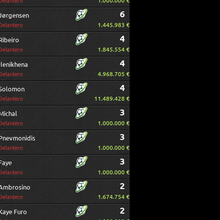
1.000.000 €
Delantero
6
Jørgensen
1.445.983 €
Delantero
4
Ribeiro
1.845.554 €
Delantero
4
Ilenikhena
4.968.705 €
Delantero
4
Solomon
11.489.428 €
Delantero
3
Michal
1.000.000 €
Delantero
3
Pnevmonidis
1.000.000 €
Delantero
3
Faye
1.000.000 €
Delantero
2
Ambrosino
1.674.754 €
Delantero
2
Kaye Furo