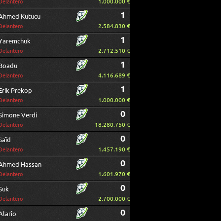
1.000.000 €
Delantero
1
Ahmed Kutucu
2.584.830 €
Delantero
1
Yaremchuk
2.712.510 €
Delantero
1
Boadu
4.116.689 €
Delantero
1
Erik Prekop
1.000.000 €
Delantero
0
Simone Verdi
18.280.750 €
Delantero
0
Saïd
1.457.190 €
Delantero
0
Ahmed Hassan
1.601.970 €
Delantero
0
Suk
2.700.000 €
Delantero
0
Alario