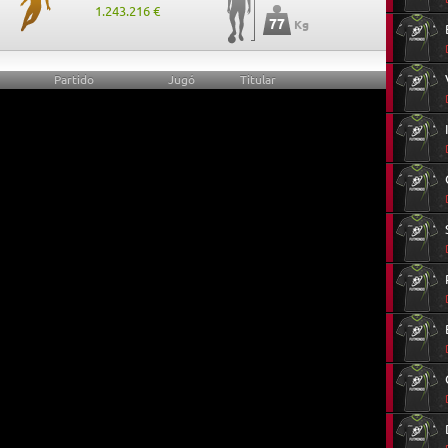
1.243.216 €
77
Kg
Partido
Jugó
Titular
15