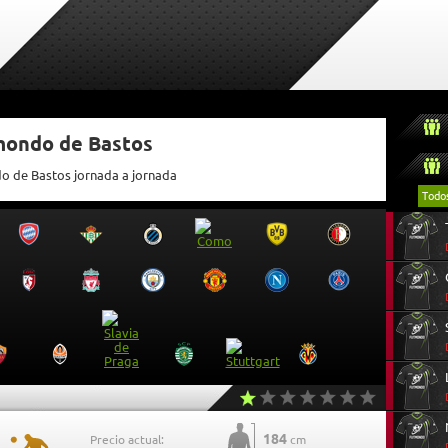
tmondo de Bastos
do de Bastos jornada a jornada
Todo
184
Precio actual:
cm