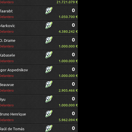
21.721.079 €
Delantero
0
Taarabt
1.050.700 €
Delantero
0
Markovic
4.380.242 €
Delantero
0
O. Drame
1.000.000 €
Delantero
0
Kabasele
1.000.000 €
Delantero
0
Igor Aspednikov
1.000.000 €
Delantero
0
Beauvue
2.905.466 €
Delantero
0
Ryu
1.000.000 €
Delantero
0
Bruno Henrique
5.962.094 €
Delantero
0
Raúl de Tomás