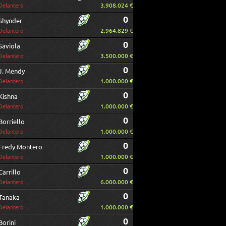
3.908.024 €
Delantero
0
Shynder
2.964.829 €
Delantero
0
Saviola
3.500.000 €
Delantero
0
J. Mendy
1.000.000 €
Delantero
0
Kishna
1.000.000 €
Delantero
0
Borriello
1.000.000 €
Delantero
0
Fredy Montero
1.000.000 €
Delantero
0
Carrillo
6.000.000 €
Delantero
0
Tanaka
1.000.000 €
Delantero
0
Borini