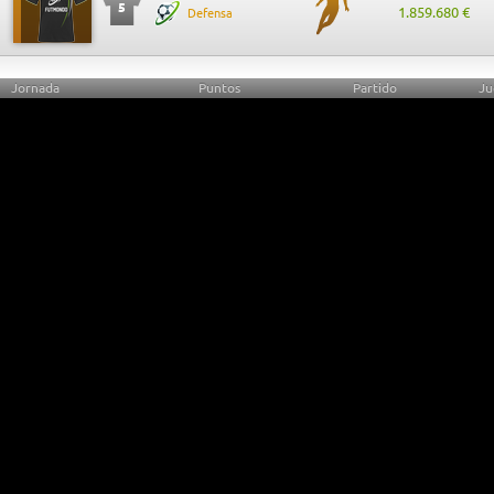
5
1.859.680 €
Defensa
Jornada
Puntos
Partido
Ju