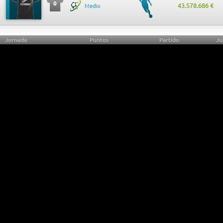
0
43.578.686 €
Medio
Jornada
Puntos
Partido
Ju