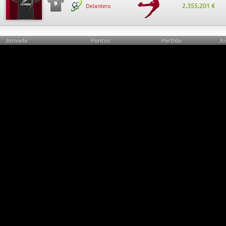
9
2.355.201 €
Delantero
Jornada
Puntos
Partido
Ju