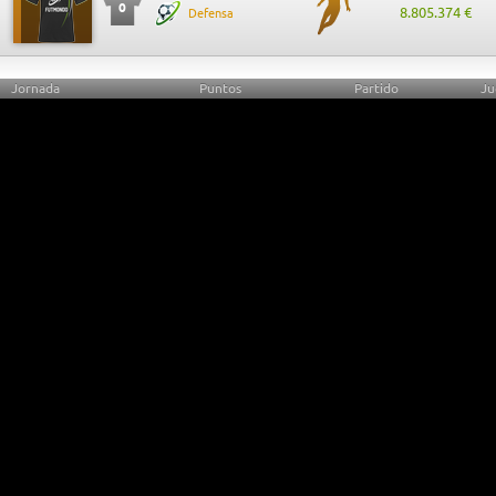
0
8.805.374 €
Defensa
Jornada
Puntos
Partido
Ju