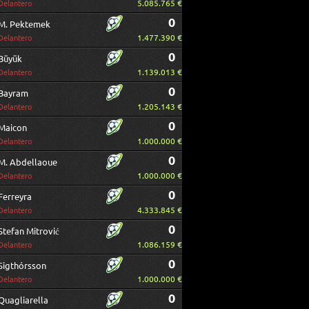
5.085.765 €
Delantero
0
M. Pektemek
1.477.390 €
Delantero
0
Büyük
1.139.013 €
Delantero
0
Bayram
1.205.143 €
Delantero
0
Maicon
1.000.000 €
Delantero
0
M. Abdellaoue
1.000.000 €
Delantero
0
Ferreyra
4.333.845 €
Delantero
0
Stefan Mitrović
1.086.159 €
Delantero
0
Sigthórsson
1.000.000 €
Delantero
0
Quagliarella