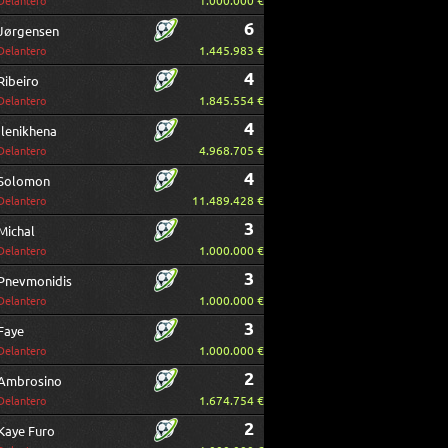
1.000.000 €
Delantero
6
Jørgensen
1.445.983 €
Delantero
4
Ribeiro
1.845.554 €
Delantero
4
Ilenikhena
4.968.705 €
Delantero
4
Solomon
11.489.428 €
Delantero
3
Michal
1.000.000 €
Delantero
3
Pnevmonidis
1.000.000 €
Delantero
3
Faye
1.000.000 €
Delantero
2
Ambrosino
1.674.754 €
Delantero
2
Kaye Furo