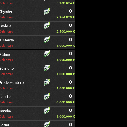
3.908.024 €
Delantero
0
Shynder
2.964.829 €
Delantero
0
Saviola
3.500.000 €
Delantero
0
J. Mendy
1.000.000 €
Delantero
0
Kishna
1.000.000 €
Delantero
0
Borriello
1.000.000 €
Delantero
0
Fredy Montero
1.000.000 €
Delantero
0
Carrillo
6.000.000 €
Delantero
0
Tanaka
1.000.000 €
Delantero
0
Borini