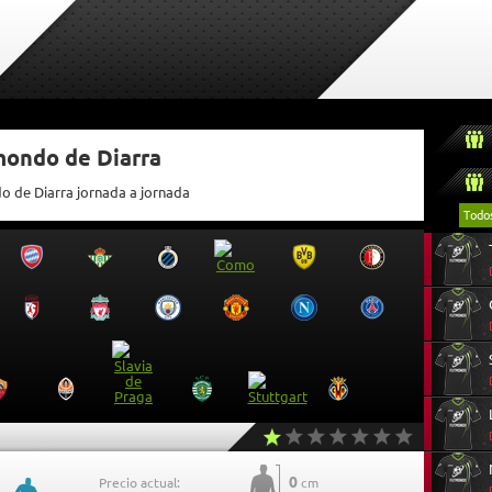
mondo de Diarra
do de Diarra jornada a jornada
Todo
0
Precio actual:
cm