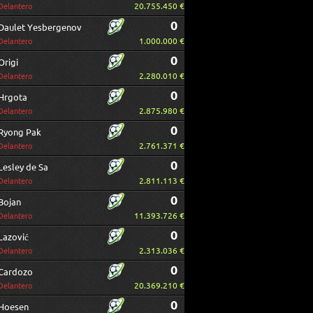
20.755.450 €
Delantero
0
Daulet Yesbergenov
1.000.000 €
Delantero
0
Origi
2.280.010 €
Delantero
0
Hrgota
2.875.980 €
Delantero
0
Ryong Pak
2.761.371 €
Delantero
0
Lesley de Sa
2.811.113 €
Delantero
0
Bojan
11.393.726 €
Delantero
0
Lazović
2.313.036 €
Delantero
0
Cardozo
20.369.210 €
Delantero
0
Hoesen