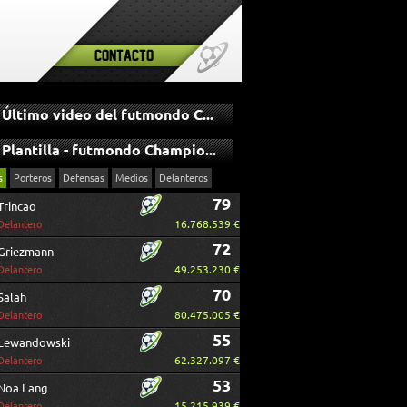
Contacto
Último video del futmondo Champions
Plantilla - futmondo Champions
s
Porteros
Defensas
Medios
Delanteros
79
Trincao
16.768.539 €
Delantero
72
Griezmann
49.253.230 €
Delantero
70
Salah
80.475.005 €
Delantero
55
Lewandowski
62.327.097 €
Delantero
53
Noa Lang
15.215.939 €
Delantero