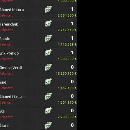
1.000.000 €
Delantero
1
Ahmed Kutucu
2.584.830 €
Delantero
1
Yaremchuk
2.712.510 €
Delantero
1
Boadu
4.116.689 €
Delantero
1
Erik Prekop
1.000.000 €
Delantero
0
Simone Verdi
18.280.750 €
Delantero
0
Saïd
1.457.190 €
Delantero
0
Ahmed Hassan
1.601.970 €
Delantero
0
Suk
2.700.000 €
Delantero
0
Alario