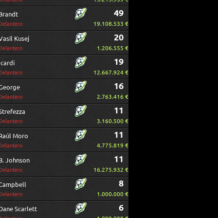
49
Brandt
19.108.533 €
Delantero
20
Vasil Kusej
1.206.555 €
Delantero
19
Icardi
12.667.924 €
Delantero
16
George
2.763.416 €
Delantero
11
Strefezza
3.160.500 €
Delantero
11
Raúl Moro
4.775.819 €
Delantero
11
B. Johnson
16.275.932 €
Delantero
8
Campbell
1.000.000 €
Delantero
6
Dane Scarlett