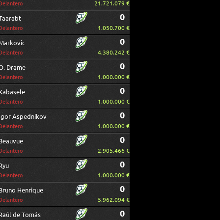
21.721.079 €
Delantero
0
Taarabt
1.050.700 €
Delantero
0
Markovic
4.380.242 €
Delantero
0
O. Drame
1.000.000 €
Delantero
0
Kabasele
1.000.000 €
Delantero
0
Igor Aspednikov
1.000.000 €
Delantero
0
Beauvue
2.905.466 €
Delantero
0
Ryu
1.000.000 €
Delantero
0
Bruno Henrique
5.962.094 €
Delantero
0
Raúl de Tomás