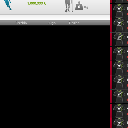
1.000.000 €
0
Kg
Partido
Jugó
Titular
0