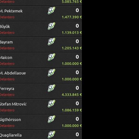
5.085.765 €
Delantero
0
M. Pektemek
1.477.390 €
Delantero
0
Büyük
1.139.013 €
Delantero
0
Bayram
1.205.143 €
Delantero
0
Maicon
1.000.000 €
Delantero
0
M. Abdellaoue
1.000.000 €
Delantero
0
Ferreyra
4.333.845 €
Delantero
0
Stefan Mitrović
1.086.159 €
Delantero
0
Sigthórsson
1.000.000 €
Delantero
0
Quagliarella