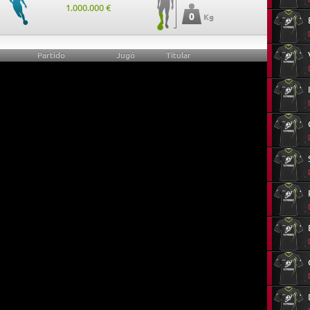
1.000.000 €
0
Kg
Partido
Jugó
Titular
0