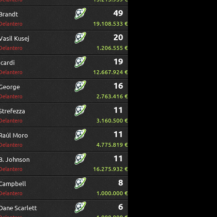
49
Brandt
19.108.533 €
Delantero
20
Vasil Kusej
1.206.555 €
Delantero
19
Icardi
12.667.924 €
Delantero
16
George
2.763.416 €
Delantero
11
Strefezza
3.160.500 €
Delantero
11
Raúl Moro
4.775.819 €
Delantero
11
B. Johnson
16.275.932 €
Delantero
8
Campbell
1.000.000 €
Delantero
6
Dane Scarlett