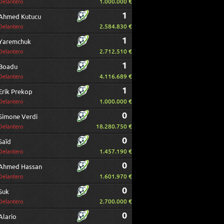
1.000.000 €
Delantero
1
Ahmed Kutucu
2.584.830 €
Delantero
1
Yaremchuk
2.712.510 €
Delantero
1
Boadu
4.116.689 €
Delantero
1
Erik Prekop
1.000.000 €
Delantero
0
Simone Verdi
18.280.750 €
Delantero
0
Saïd
1.457.190 €
Delantero
0
Ahmed Hassan
1.601.970 €
Delantero
0
Suk
2.700.000 €
Delantero
0
Alario