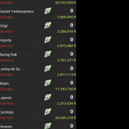
20.755.450 €
Delantero
0
Daulet Yesbergenov
1.000.000 €
Delantero
0
Origi
2.280.010 €
Delantero
0
Hrgota
2.875.980 €
Delantero
0
Ryong Pak
2.761.371 €
Delantero
0
Lesley de Sa
2.811.113 €
Delantero
0
Bojan
11.393.726 €
Delantero
0
Lazović
2.313.036 €
Delantero
0
Cardozo
20.369.210 €
Delantero
0
Hoesen