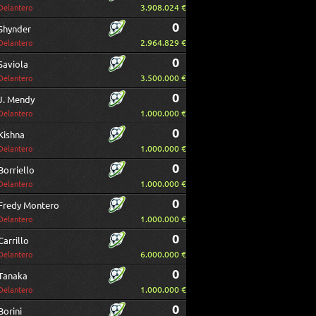
3.908.024 €
Delantero
0
Shynder
2.964.829 €
Delantero
0
Saviola
3.500.000 €
Delantero
0
J. Mendy
1.000.000 €
Delantero
0
Kishna
1.000.000 €
Delantero
0
Borriello
1.000.000 €
Delantero
0
Fredy Montero
1.000.000 €
Delantero
0
Carrillo
6.000.000 €
Delantero
0
Tanaka
1.000.000 €
Delantero
0
Borini