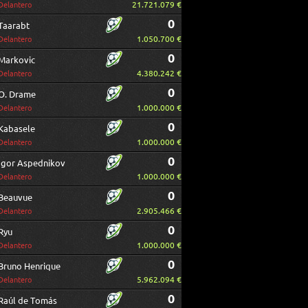
21.721.079 €
Delantero
0
Taarabt
1.050.700 €
Delantero
0
Markovic
4.380.242 €
Delantero
0
O. Drame
1.000.000 €
Delantero
0
Kabasele
1.000.000 €
Delantero
0
Igor Aspednikov
1.000.000 €
Delantero
0
Beauvue
2.905.466 €
Delantero
0
Ryu
1.000.000 €
Delantero
0
Bruno Henrique
5.962.094 €
Delantero
0
Raúl de Tomás