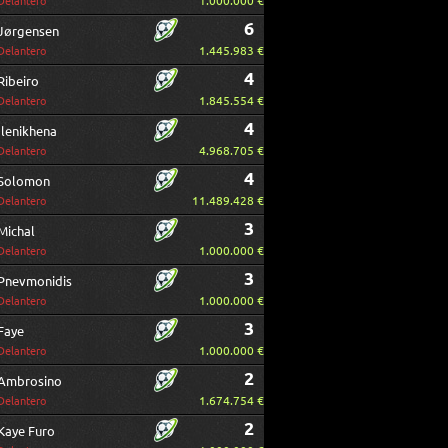
1.000.000 €
Delantero
6
Jørgensen
1.445.983 €
Delantero
4
Ribeiro
1.845.554 €
Delantero
4
Ilenikhena
4.968.705 €
Delantero
4
Solomon
11.489.428 €
Delantero
3
Michal
1.000.000 €
Delantero
3
Pnevmonidis
1.000.000 €
Delantero
3
Faye
1.000.000 €
Delantero
2
Ambrosino
1.674.754 €
Delantero
2
Kaye Furo