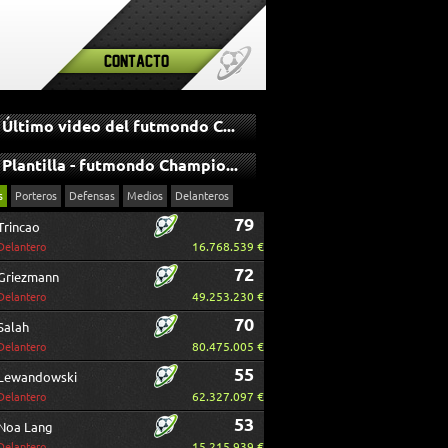
Contacto
Último video del futmondo Champions
Plantilla - futmondo Champions
s
Porteros
Defensas
Medios
Delanteros
79
Trincao
16.768.539 €
Delantero
72
Griezmann
49.253.230 €
Delantero
70
Salah
80.475.005 €
Delantero
55
Lewandowski
62.327.097 €
Delantero
53
Noa Lang
15.215.939 €
Delantero