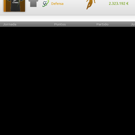
2.323.192 €
Defensa
Jornada
Puntos
Partido
Ju