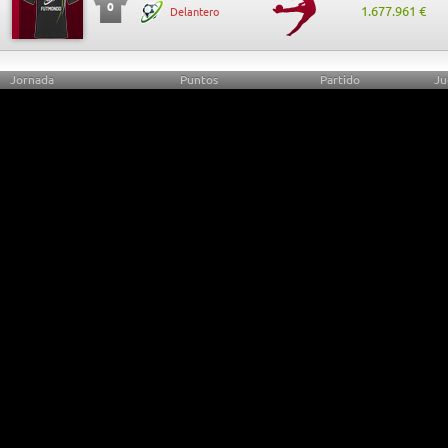
0
1.677.961 €
Delantero
Jornada
Puntos
Partido
Ju