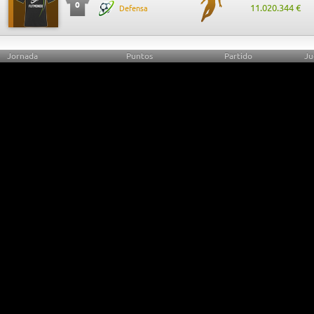
0
11.020.344 €
Defensa
Jornada
Puntos
Partido
Ju