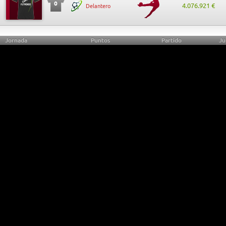
0
4.076.921 €
Delantero
Jornada
Puntos
Partido
Ju