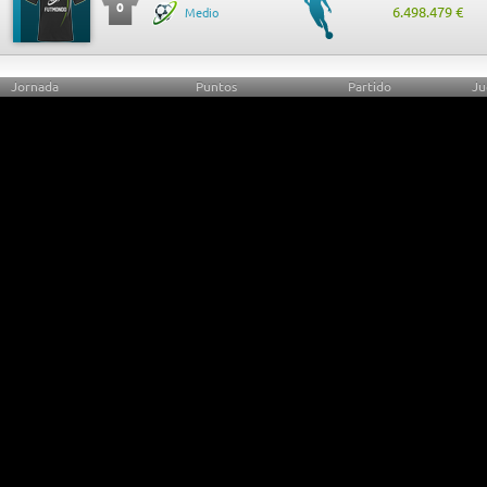
0
6.498.479 €
Medio
Jornada
Puntos
Partido
Ju