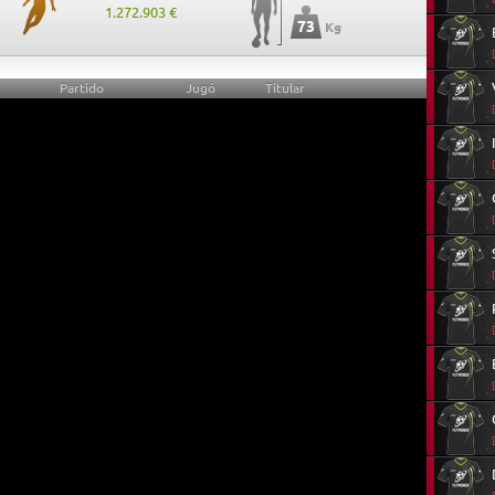
1.272.903 €
73
Kg
Partido
Jugó
Titular
6