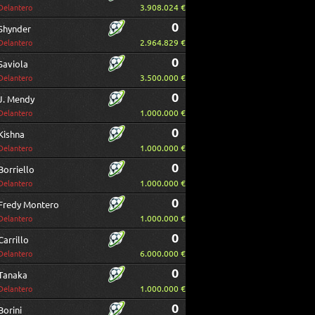
3.908.024 €
Delantero
0
Shynder
2.964.829 €
Delantero
0
Saviola
3.500.000 €
Delantero
0
J. Mendy
1.000.000 €
Delantero
0
Kishna
1.000.000 €
Delantero
0
Borriello
1.000.000 €
Delantero
0
Fredy Montero
1.000.000 €
Delantero
0
Carrillo
6.000.000 €
Delantero
0
Tanaka
1.000.000 €
Delantero
0
Borini