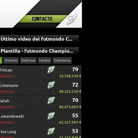
Contacto
Último video del futmondo Champions
Plantilla - futmondo Champions
s
Porteros
Defensas
Medios
Delanteros
79
Trincao
16.768.539 €
Delantero
72
Griezmann
49.253.230 €
Delantero
70
Salah
80.475.005 €
Delantero
55
Lewandowski
62.327.097 €
Delantero
53
Noa Lang
15.215.939 €
Delantero