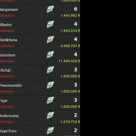
1.000.000 €
Delantero
6
Jørgensen
1.445.983 €
Delantero
4
Ribeiro
1.845.554 €
Delantero
4
Ilenikhena
4.968.705 €
Delantero
4
Solomon
11.489.428 €
Delantero
3
Michal
1.000.000 €
Delantero
3
Pnevmonidis
1.000.000 €
Delantero
3
Faye
1.000.000 €
Delantero
2
Ambrosino
1.674.754 €
Delantero
2
Kaye Furo