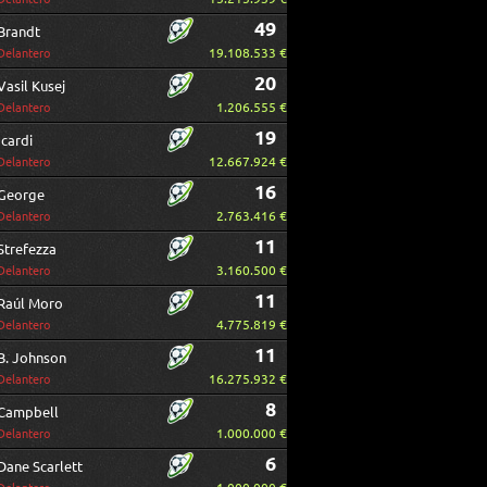
49
Brandt
19.108.533 €
Delantero
20
Vasil Kusej
1.206.555 €
Delantero
19
Icardi
12.667.924 €
Delantero
16
George
2.763.416 €
Delantero
11
Strefezza
3.160.500 €
Delantero
11
Raúl Moro
4.775.819 €
Delantero
11
B. Johnson
16.275.932 €
Delantero
8
Campbell
1.000.000 €
Delantero
6
Dane Scarlett