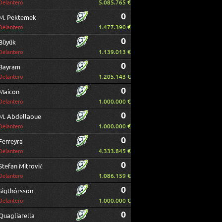
5.085.765 €
Delantero
0
M. Pektemek
1.477.390 €
Delantero
0
Büyük
1.139.013 €
Delantero
0
Bayram
1.205.143 €
Delantero
0
Maicon
1.000.000 €
Delantero
0
M. Abdellaoue
1.000.000 €
Delantero
0
Ferreyra
4.333.845 €
Delantero
0
Stefan Mitrović
1.086.159 €
Delantero
0
Sigthórsson
1.000.000 €
Delantero
0
Quagliarella