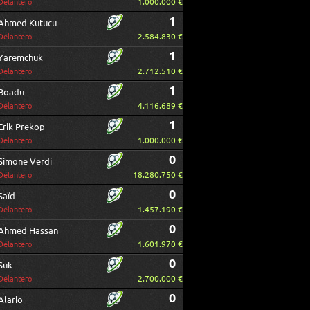
1.000.000 €
Delantero
1
Ahmed Kutucu
2.584.830 €
Delantero
1
Yaremchuk
2.712.510 €
Delantero
1
Boadu
4.116.689 €
Delantero
1
Erik Prekop
1.000.000 €
Delantero
0
Simone Verdi
18.280.750 €
Delantero
0
Saïd
1.457.190 €
Delantero
0
Ahmed Hassan
1.601.970 €
Delantero
0
Suk
2.700.000 €
Delantero
0
Alario