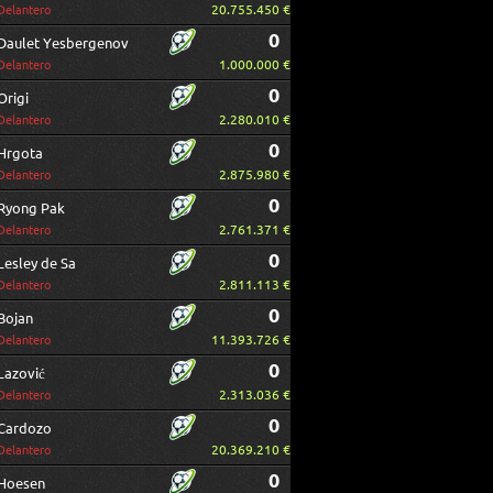
20.755.450 €
Delantero
0
Daulet Yesbergenov
1.000.000 €
Delantero
0
Origi
2.280.010 €
Delantero
0
Hrgota
2.875.980 €
Delantero
0
Ryong Pak
2.761.371 €
Delantero
0
Lesley de Sa
2.811.113 €
Delantero
0
Bojan
11.393.726 €
Delantero
0
Lazović
2.313.036 €
Delantero
0
Cardozo
20.369.210 €
Delantero
0
Hoesen