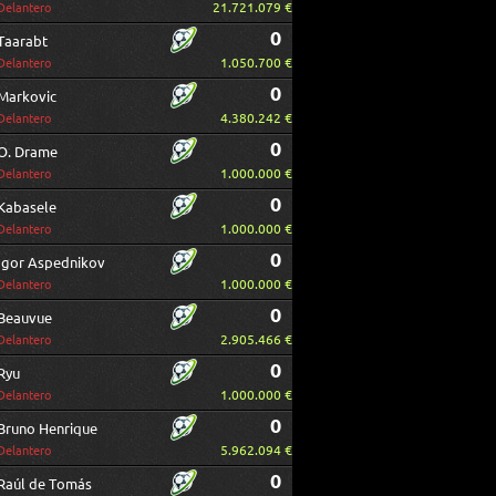
21.721.079 €
Delantero
0
Taarabt
1.050.700 €
Delantero
0
Markovic
4.380.242 €
Delantero
0
O. Drame
1.000.000 €
Delantero
0
Kabasele
1.000.000 €
Delantero
0
Igor Aspednikov
1.000.000 €
Delantero
0
Beauvue
2.905.466 €
Delantero
0
Ryu
1.000.000 €
Delantero
0
Bruno Henrique
5.962.094 €
Delantero
0
Raúl de Tomás