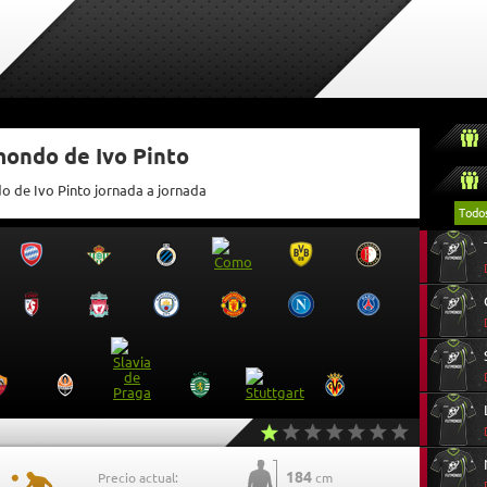
mondo de Ivo Pinto
o de Ivo Pinto jornada a jornada
Todo
184
Precio actual:
cm