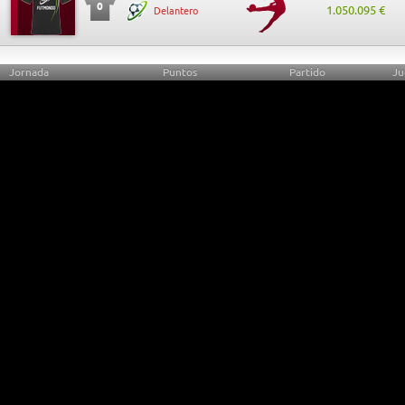
0
1.050.095 €
Delantero
Jornada
Puntos
Partido
Ju