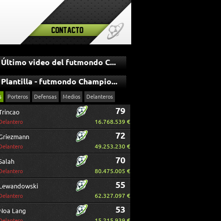
Contacto
Último video del futmondo Champions
Plantilla - futmondo Champions
s
Porteros
Defensas
Medios
Delanteros
79
Trincao
16.768.539 €
Delantero
72
Griezmann
49.253.230 €
Delantero
70
Salah
80.475.005 €
Delantero
55
Lewandowski
62.327.097 €
Delantero
53
Noa Lang
15.215.939 €
Delantero