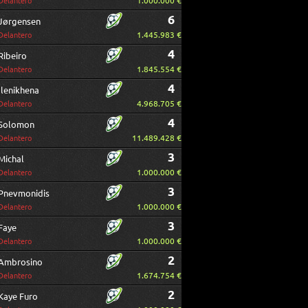
1.000.000 €
Delantero
6
Jørgensen
1.445.983 €
Delantero
4
Ribeiro
1.845.554 €
Delantero
4
Ilenikhena
4.968.705 €
Delantero
4
Solomon
11.489.428 €
Delantero
3
Michal
1.000.000 €
Delantero
3
Pnevmonidis
1.000.000 €
Delantero
3
Faye
1.000.000 €
Delantero
2
Ambrosino
1.674.754 €
Delantero
2
Kaye Furo