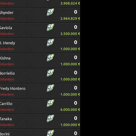
3.908.024 €
Delantero
0
Shynder
2.964.829 €
Delantero
0
Saviola
3.500.000 €
Delantero
0
J. Mendy
1.000.000 €
Delantero
0
Kishna
1.000.000 €
Delantero
0
Borriello
1.000.000 €
Delantero
0
Fredy Montero
1.000.000 €
Delantero
0
Carrillo
6.000.000 €
Delantero
0
Tanaka
1.000.000 €
Delantero
0
Borini