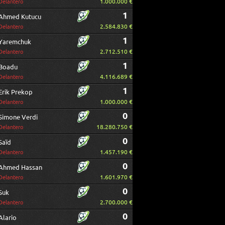
1.000.000 €
Delantero
1
Ahmed Kutucu
2.584.830 €
Delantero
1
Yaremchuk
2.712.510 €
Delantero
1
Boadu
4.116.689 €
Delantero
1
Erik Prekop
1.000.000 €
Delantero
0
Simone Verdi
18.280.750 €
Delantero
0
Saïd
1.457.190 €
Delantero
0
Ahmed Hassan
1.601.970 €
Delantero
0
Suk
2.700.000 €
Delantero
0
Alario