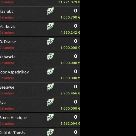
21.721.079 €
Delantero
0
Taarabt
1.050.700 €
Delantero
0
Markovic
4.380.242 €
Delantero
0
O. Drame
1.000.000 €
Delantero
0
Kabasele
1.000.000 €
Delantero
0
Igor Aspednikov
1.000.000 €
Delantero
0
Beauvue
2.905.466 €
Delantero
0
Ryu
1.000.000 €
Delantero
0
Bruno Henrique
5.962.094 €
Delantero
0
Raúl de Tomás