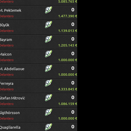
5.085.765 €
Delantero
0
M. Pektemek
1.477.390 €
Delantero
0
Büyük
1.139.013 €
Delantero
0
Bayram
1.205.143 €
Delantero
0
Maicon
1.000.000 €
Delantero
0
M. Abdellaoue
1.000.000 €
Delantero
0
Ferreyra
4.333.845 €
Delantero
0
Stefan Mitrović
1.086.159 €
Delantero
0
Sigthórsson
1.000.000 €
Delantero
0
Quagliarella