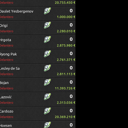
20.755.450 €
Delantero
0
Daulet Yesbergenov
1.000.000 €
Delantero
0
Origi
2.280.010 €
Delantero
0
Hrgota
2.875.980 €
Delantero
0
Ryong Pak
2.761.371 €
Delantero
0
Lesley de Sa
2.811.113 €
Delantero
0
Bojan
11.393.726 €
Delantero
0
Lazović
2.313.036 €
Delantero
0
Cardozo
20.369.210 €
Delantero
0
Hoesen