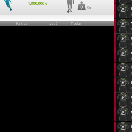
1.000.000 €
0
Kg
Partido
Jugó
Titular
0