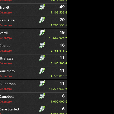
49
Brandt
19.108.533 €
Delantero
20
Vasil Kusej
1.206.555 €
Delantero
19
Icardi
12.667.924 €
Delantero
16
George
2.763.416 €
Delantero
11
Strefezza
3.160.500 €
Delantero
11
Raúl Moro
4.775.819 €
Delantero
11
B. Johnson
16.275.932 €
Delantero
8
Campbell
1.000.000 €
Delantero
6
Dane Scarlett