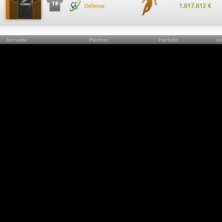
19
1.817.812 €
Defensa
Jornada
Puntos
Partido
Ju