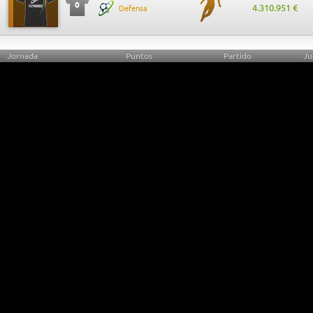
0
4.310.951 €
Defensa
Jornada
Puntos
Partido
Ju