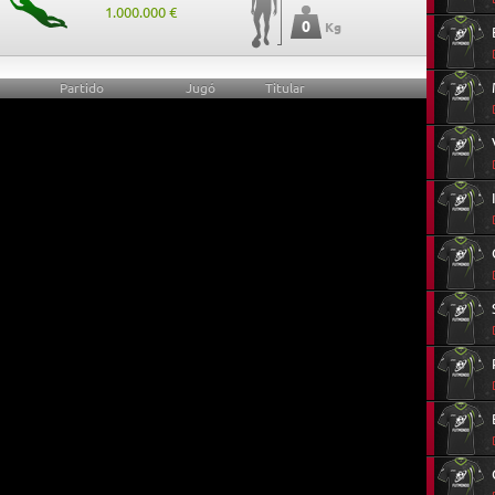
1.000.000 €
0
Kg
Partido
Jugó
Titular
0