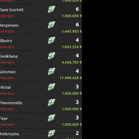
1.000.000 €
Delantero
6
Dane Scarlett
1.000.000 €
Delantero
6
Jørgensen
1.445.983 €
Delantero
4
Ribeiro
1.845.554 €
Delantero
4
Ilenikhena
4.968.705 €
Delantero
4
Solomon
11.489.428 €
Delantero
3
Michal
1.000.000 €
Delantero
3
Pnevmonidis
1.000.000 €
Delantero
3
Faye
1.000.000 €
Delantero
2
Ambrosino