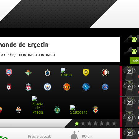
mondo de Erçetin
o de Erçetin jornada a jornada
Todo
80
Precio actual:
cm