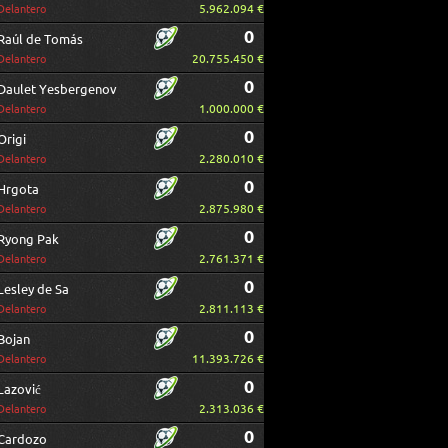
5.962.094 €
Delantero
0
Raúl de Tomás
20.755.450 €
Delantero
0
Daulet Yesbergenov
1.000.000 €
Delantero
0
Origi
2.280.010 €
Delantero
0
Hrgota
2.875.980 €
Delantero
0
Ryong Pak
2.761.371 €
Delantero
0
Lesley de Sa
2.811.113 €
Delantero
0
Bojan
11.393.726 €
Delantero
0
Lazović
2.313.036 €
Delantero
0
Cardozo