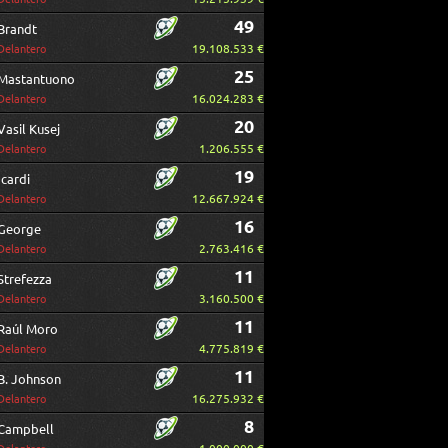
49
Brandt
19.108.533 €
Delantero
25
Mastantuono
16.024.283 €
Delantero
20
Vasil Kusej
1.206.555 €
Delantero
19
Icardi
12.667.924 €
Delantero
16
George
2.763.416 €
Delantero
11
Strefezza
3.160.500 €
Delantero
11
Raúl Moro
4.775.819 €
Delantero
11
B. Johnson
16.275.932 €
Delantero
8
Campbell