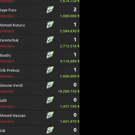
1.674.754 €
Delantero
2
Kaye Furo
1.000.000 €
Delantero
1
Ahmed Kutucu
2.584.830 €
Delantero
1
Yaremchuk
2.712.510 €
Delantero
1
Boadu
4.116.689 €
Delantero
1
Erik Prekop
1.000.000 €
Delantero
0
Simone Verdi
18.280.750 €
Delantero
0
Saïd
1.457.190 €
Delantero
0
Ahmed Hassan
1.601.970 €
Delantero
0
Suk