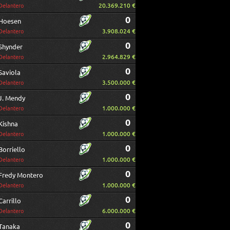
20.369.210 €
Delantero
0
Hoesen
3.908.024 €
Delantero
0
Shynder
2.964.829 €
Delantero
0
Saviola
3.500.000 €
Delantero
0
J. Mendy
1.000.000 €
Delantero
0
Kishna
1.000.000 €
Delantero
0
Borriello
1.000.000 €
Delantero
0
Fredy Montero
1.000.000 €
Delantero
0
Carrillo
6.000.000 €
Delantero
0
Tanaka