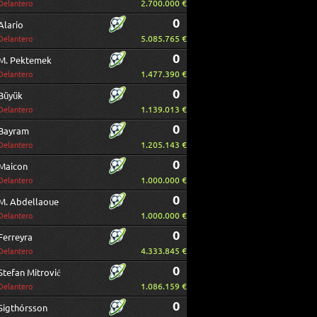
2.700.000 €
Delantero
0
Alario
5.085.765 €
Delantero
0
M. Pektemek
1.477.390 €
Delantero
0
Büyük
1.139.013 €
Delantero
0
Bayram
1.205.143 €
Delantero
0
Maicon
1.000.000 €
Delantero
0
M. Abdellaoue
1.000.000 €
Delantero
0
Ferreyra
4.333.845 €
Delantero
0
Stefan Mitrović
1.086.159 €
Delantero
0
Sigthórsson