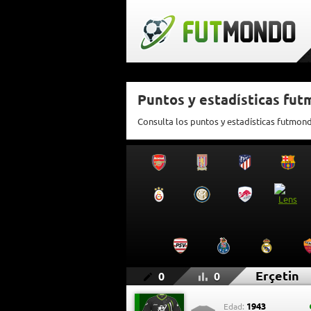
Puntos y estadísticas fut
Consulta los puntos y estadísticas futmond
Erçetin
0
0
1943
Edad: