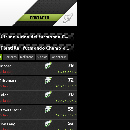
Contacto
Último video del futmondo Champions
Plantilla - futmondo Champions
s
Porteros
Defensas
Medios
Delanteros
79
Trincao
16.768.539 €
Delantero
72
Griezmann
49.253.230 €
Delantero
70
Salah
80.475.005 €
Delantero
55
Lewandowski
62.327.097 €
Delantero
53
Noa Lang
15.215.939 €
Delantero