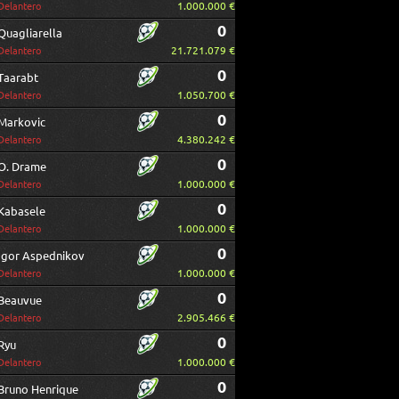
1.000.000 €
Delantero
0
Quagliarella
21.721.079 €
Delantero
0
Taarabt
1.050.700 €
Delantero
0
Markovic
4.380.242 €
Delantero
0
O. Drame
1.000.000 €
Delantero
0
Kabasele
1.000.000 €
Delantero
0
Igor Aspednikov
1.000.000 €
Delantero
0
Beauvue
2.905.466 €
Delantero
0
Ryu
1.000.000 €
Delantero
0
Bruno Henrique