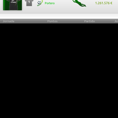
1
1.261.576 €
Portero
Jornada
Puntos
Partido
Ju