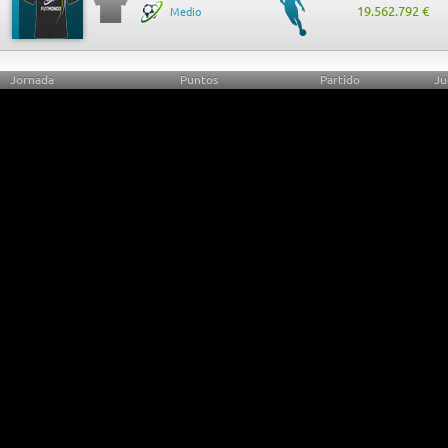
19.562.792 €
Medio
Jornada
Puntos
Partido
Ju