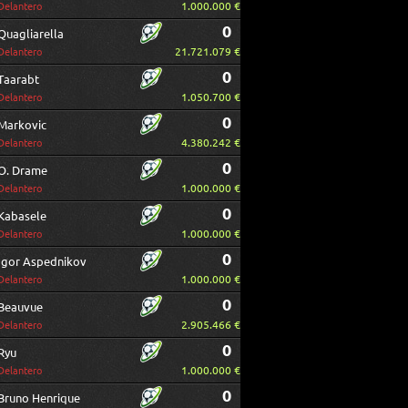
1.000.000 €
Delantero
0
Quagliarella
21.721.079 €
Delantero
0
Taarabt
1.050.700 €
Delantero
0
Markovic
4.380.242 €
Delantero
0
O. Drame
1.000.000 €
Delantero
0
Kabasele
1.000.000 €
Delantero
0
Igor Aspednikov
1.000.000 €
Delantero
0
Beauvue
2.905.466 €
Delantero
0
Ryu
1.000.000 €
Delantero
0
Bruno Henrique