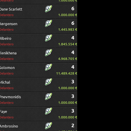
1.000.000 €
Delantero
6
Dane Scarlett
1.000.000 €
Delantero
6
Jørgensen
1.445.983 €
Delantero
4
Ribeiro
1.845.554 €
Delantero
4
Ilenikhena
4.968.705 €
Delantero
4
Solomon
11.489.428 €
Delantero
3
Michal
1.000.000 €
Delantero
3
Pnevmonidis
1.000.000 €
Delantero
3
Faye
1.000.000 €
Delantero
2
Ambrosino