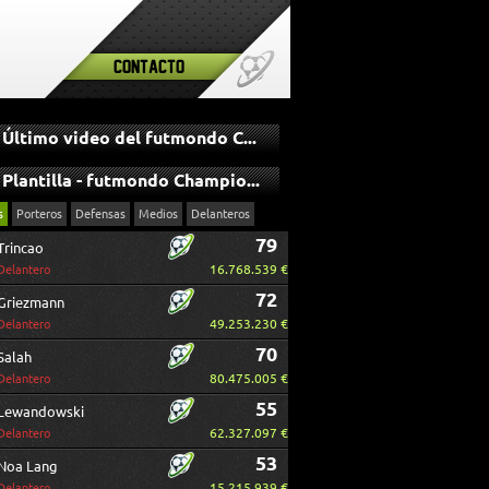
Contacto
Último video del futmondo Champions
Plantilla - futmondo Champions
s
Porteros
Defensas
Medios
Delanteros
79
Trincao
16.768.539 €
Delantero
72
Griezmann
49.253.230 €
Delantero
70
Salah
80.475.005 €
Delantero
55
Lewandowski
62.327.097 €
Delantero
53
Noa Lang
15.215.939 €
Delantero