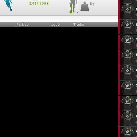
3.415.599 €
Kg
Partido
Jugó
Titular