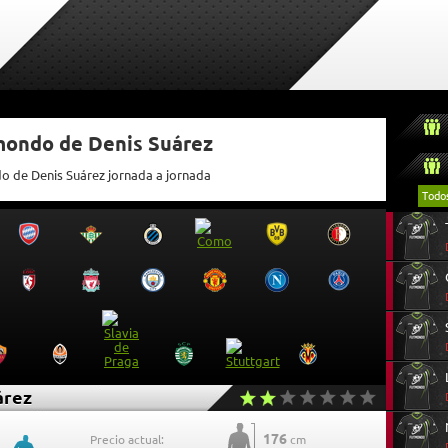
tmondo de Denis Suárez
do de Denis Suárez jornada a jornada
Todo
árez
176
Precio actual:
cm