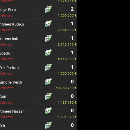
1.674.754 €
Delantero
2
Kaye Furo
1.000.000 €
Delantero
1
Ahmed Kutucu
2.584.830 €
Delantero
1
Yaremchuk
2.712.510 €
Delantero
1
Boadu
4.116.689 €
Delantero
1
Erik Prekop
1.000.000 €
Delantero
0
Simone Verdi
18.280.750 €
Delantero
0
Saïd
1.457.190 €
Delantero
0
Ahmed Hassan
1.601.970 €
Delantero
0
Suk