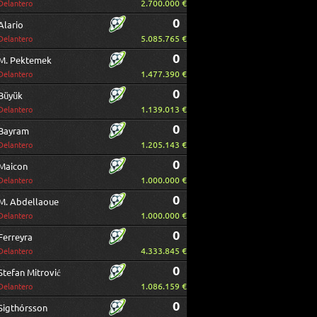
2.700.000 €
Delantero
0
Alario
5.085.765 €
Delantero
0
M. Pektemek
1.477.390 €
Delantero
0
Büyük
1.139.013 €
Delantero
0
Bayram
1.205.143 €
Delantero
0
Maicon
1.000.000 €
Delantero
0
M. Abdellaoue
1.000.000 €
Delantero
0
Ferreyra
4.333.845 €
Delantero
0
Stefan Mitrović
1.086.159 €
Delantero
0
Sigthórsson