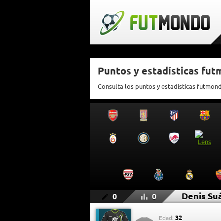
Puntos y estadísticas fu
Consulta los puntos y estadísticas futmon
Denis Su
0
0
32
Edad: