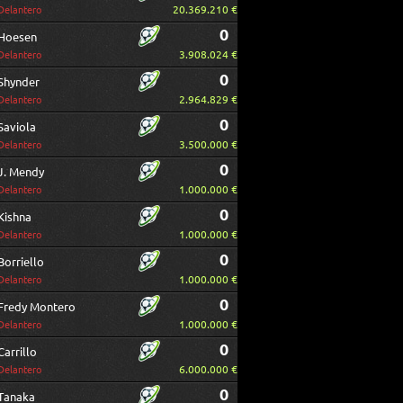
20.369.210 €
Delantero
0
Hoesen
3.908.024 €
Delantero
0
Shynder
2.964.829 €
Delantero
0
Saviola
3.500.000 €
Delantero
0
J. Mendy
1.000.000 €
Delantero
0
Kishna
1.000.000 €
Delantero
0
Borriello
1.000.000 €
Delantero
0
Fredy Montero
1.000.000 €
Delantero
0
Carrillo
6.000.000 €
Delantero
0
Tanaka