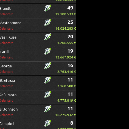
49
Brandt
19.108.533 €
Delantero
25
Mastantuono
16.024.283 €
Delantero
20
Vasil Kusej
1.206.555 €
Delantero
19
Icardi
12.667.924 €
Delantero
16
George
2.763.416 €
Delantero
11
Strefezza
3.160.500 €
Delantero
11
Raúl Moro
4.775.819 €
Delantero
11
B. Johnson
16.275.932 €
Delantero
8
Campbell