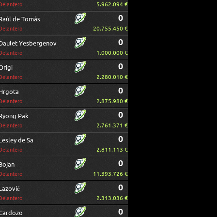
5.962.094 €
Delantero
0
Raúl de Tomás
20.755.450 €
Delantero
0
Daulet Yesbergenov
1.000.000 €
Delantero
0
Origi
2.280.010 €
Delantero
0
Hrgota
2.875.980 €
Delantero
0
Ryong Pak
2.761.371 €
Delantero
0
Lesley de Sa
2.811.113 €
Delantero
0
Bojan
11.393.726 €
Delantero
0
Lazović
2.313.036 €
Delantero
0
Cardozo