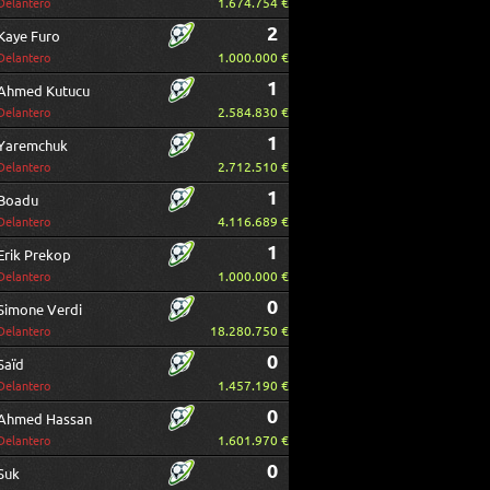
1.674.754 €
Delantero
2
Kaye Furo
1.000.000 €
Delantero
1
Ahmed Kutucu
2.584.830 €
Delantero
1
Yaremchuk
2.712.510 €
Delantero
1
Boadu
4.116.689 €
Delantero
1
Erik Prekop
1.000.000 €
Delantero
0
Simone Verdi
18.280.750 €
Delantero
0
Saïd
1.457.190 €
Delantero
0
Ahmed Hassan
1.601.970 €
Delantero
0
Suk