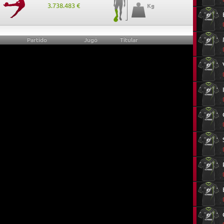
3.738.483 €
Kg
Partido
Jugó
Titular