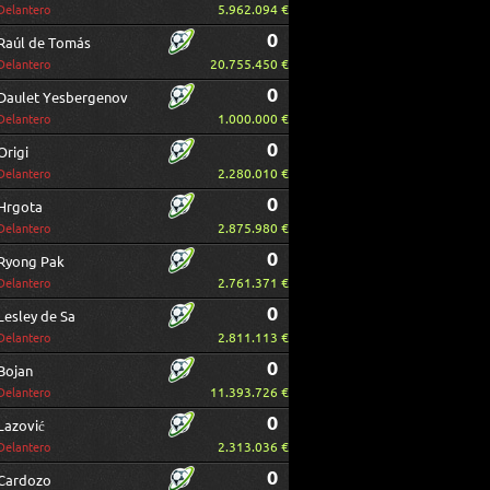
5.962.094 €
Delantero
0
Raúl de Tomás
20.755.450 €
Delantero
0
Daulet Yesbergenov
1.000.000 €
Delantero
0
Origi
2.280.010 €
Delantero
0
Hrgota
2.875.980 €
Delantero
0
Ryong Pak
2.761.371 €
Delantero
0
Lesley de Sa
2.811.113 €
Delantero
0
Bojan
11.393.726 €
Delantero
0
Lazović
2.313.036 €
Delantero
0
Cardozo