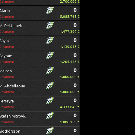
2.700.000 €
Delantero
0
Alario
5.085.765 €
Delantero
0
M. Pektemek
1.477.390 €
Delantero
0
Büyük
1.139.013 €
Delantero
0
Bayram
1.205.143 €
Delantero
0
Maicon
1.000.000 €
Delantero
0
M. Abdellaoue
1.000.000 €
Delantero
0
Ferreyra
4.333.845 €
Delantero
0
Stefan Mitrović
1.086.159 €
Delantero
0
Sigthórsson