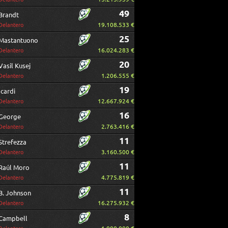
49
Brandt
19.108.533 €
Delantero
25
Mastantuono
16.024.283 €
Delantero
20
Vasil Kusej
1.206.555 €
Delantero
19
Icardi
12.667.924 €
Delantero
16
George
2.763.416 €
Delantero
11
Strefezza
3.160.500 €
Delantero
11
Raúl Moro
4.775.819 €
Delantero
11
B. Johnson
16.275.932 €
Delantero
8
Campbell