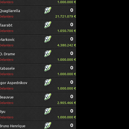
1.000.000 €
Delantero
0
Quagliarella
21.721.079 €
Delantero
0
Taarabt
1.050.700 €
Delantero
0
Markovic
4.380.242 €
Delantero
0
O. Drame
1.000.000 €
Delantero
0
Kabasele
1.000.000 €
Delantero
0
Igor Aspednikov
1.000.000 €
Delantero
0
Beauvue
2.905.466 €
Delantero
0
Ryu
1.000.000 €
Delantero
0
Bruno Henrique