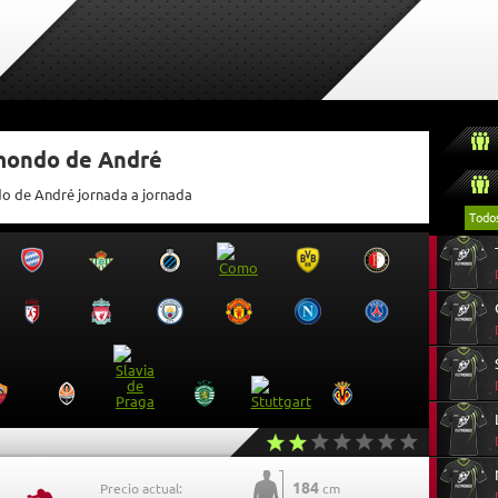
tmondo de André
do de André jornada a jornada
Todo
184
Precio actual:
cm