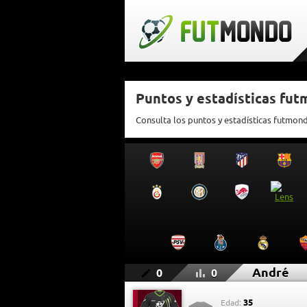
Puntos y estadísticas fu
Consulta los puntos y estadísticas futmon
André
0
0
35
Edad: