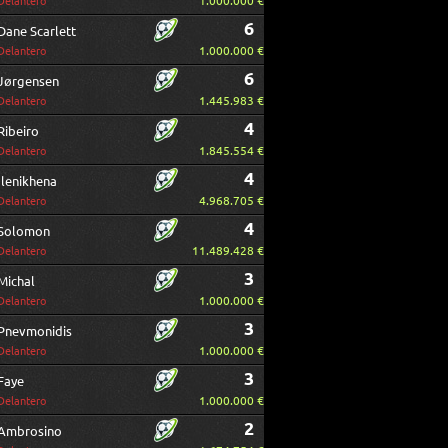
1.000.000 €
Delantero
6
Dane Scarlett
1.000.000 €
Delantero
6
Jørgensen
1.445.983 €
Delantero
4
Ribeiro
1.845.554 €
Delantero
4
Ilenikhena
4.968.705 €
Delantero
4
Solomon
11.489.428 €
Delantero
3
Michal
1.000.000 €
Delantero
3
Pnevmonidis
1.000.000 €
Delantero
3
Faye
1.000.000 €
Delantero
2
Ambrosino