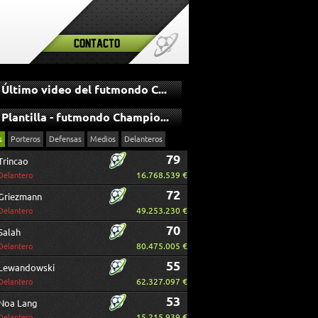
Contacto
Último video del futmondo Champions
Plantilla - futmondo Champions
s
Porteros
Defensas
Medios
Delanteros
79
Trincao
16.768.539 €
Delantero
72
Griezmann
49.253.230 €
Delantero
70
Salah
80.475.005 €
Delantero
55
Lewandowski
62.327.097 €
Delantero
53
Noa Lang
15.215.939 €
Delantero