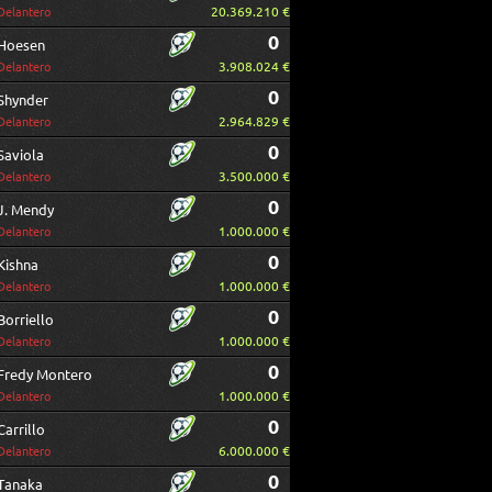
20.369.210 €
Delantero
0
Hoesen
3.908.024 €
Delantero
0
Shynder
2.964.829 €
Delantero
0
Saviola
3.500.000 €
Delantero
0
J. Mendy
1.000.000 €
Delantero
0
Kishna
1.000.000 €
Delantero
0
Borriello
1.000.000 €
Delantero
0
Fredy Montero
1.000.000 €
Delantero
0
Carrillo
6.000.000 €
Delantero
0
Tanaka