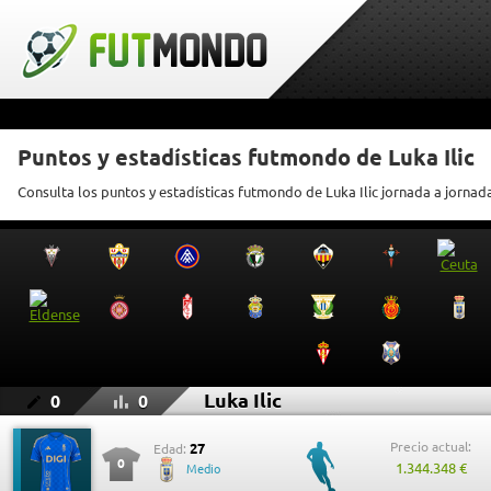
Puntos y estadísticas futmondo de Luka Ilic
Consulta los puntos y estadísticas futmondo de Luka Ilic jornada a jornad
Luka Ilic
0
0
Precio actual:
27
Edad:
0
1.344.348 €
Medio