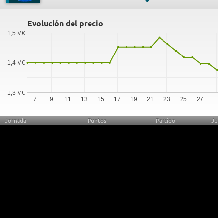
Evolución del precio
1,5 M€
1,4 M€
1,3 M€
7
9
11
13
15
17
19
21
23
25
27
Jornada
Puntos
Partido
Ju