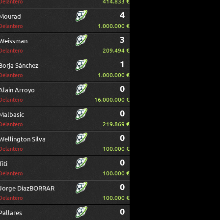
414.833 €
Delantero
4
Mourad
1.000.000 €
Delantero
3
Weissman
209.494 €
Delantero
1
Borja Sánchez
1.000.000 €
Delantero
0
Alain Arroyo
16.000.000 €
Delantero
0
Malbasic
219.869 €
Delantero
0
Wellington Silva
100.000 €
Delantero
0
Titi
100.000 €
Delantero
0
Jorge DíazBORRAR
100.000 €
Delantero
0
Pallares