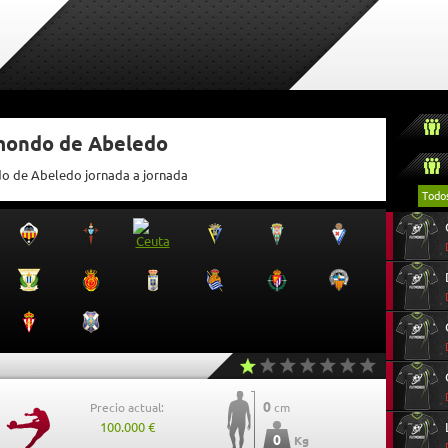
tmondo de Abeledo
do de Abeledo jornada a jornada
Todo
0
Precio actual:
cm
100.000 €
0
Kg