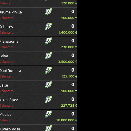
120.000 €
Delantero
0
Jaume Pinilla
100.000 €
Delantero
0
Sellarès
1.400.000 €
Delantero
0
Planagumà
230.000 €
Delantero
0
Leiva
3.500.000 €
Delantero
0
Dani Romera
125.100 €
Delantero
0
Calle
100.000 €
Delantero
0
Kike López
227.728 €
Delantero
0
Megías
18.000.000 €
Delantero
0
Alvaro Rosa