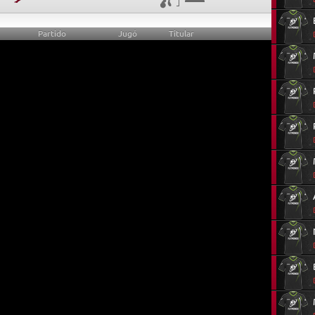
Partido
Jugó
Titular
0