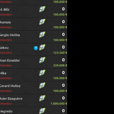
100.000 €
Delantero
0
M. Bilić
100.000 €
Delantero
0
Asensio
100.000 €
Delantero
0
Sergio Molina
100.000 €
Delantero
0
Sekou
123.560 €
Delantero
0
Juan Esnaider
339.098 €
Delantero
0
Mika
100.000 €
Delantero
0
Gerard Muñoz
100.000 €
Delantero
0
Asier Eizaguirre
1.000.000 €
Delantero
0
Negredo