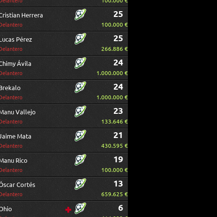
100.000 €
Delantero
25
Cristian Herrera
100.000 €
Delantero
25
Lucas Pérez
266.886 €
Delantero
24
Chimy Ávila
1.000.000 €
Delantero
24
Brekalo
1.000.000 €
Delantero
23
Manu Vallejo
133.646 €
Delantero
21
Jaime Mata
430.595 €
Delantero
19
Manu Rico
100.000 €
Delantero
13
Óscar Cortés
659.625 €
Delantero
6
Ohio