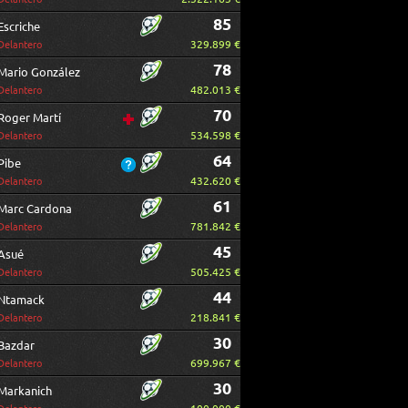
85
Escriche
329.899 €
Delantero
78
Mario González
482.013 €
Delantero
70
Roger Martí
534.598 €
Delantero
64
Pibe
432.620 €
Delantero
61
Marc Cardona
781.842 €
Delantero
45
Asué
505.425 €
Delantero
44
Ntamack
218.841 €
Delantero
30
Bazdar
699.967 €
Delantero
30
Markanich