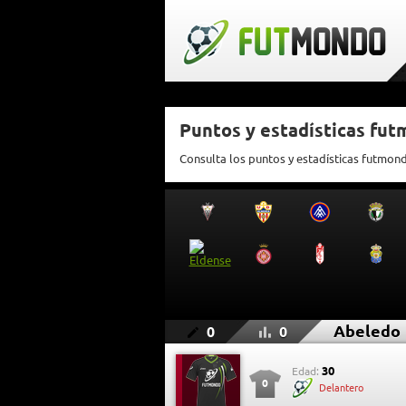
Puntos y estadísticas fu
Consulta los puntos y estadísticas futmon
Abeledo
0
0
30
Edad:
0
Delantero