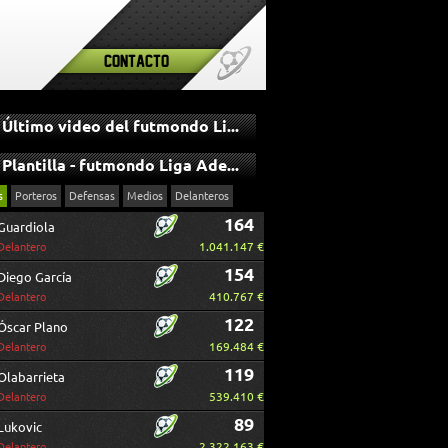
Contacto
Último video del futmondo Liga Adelante
Plantilla - futmondo Liga Adelante
s
Porteros
Defensas
Medios
Delanteros
164
Guardiola
1.041.147 €
Delantero
154
Diego García
410.767 €
Delantero
122
Óscar Plano
169.484 €
Delantero
119
Olabarrieta
539.410 €
Delantero
89
Lukovic
2.322.163 €
Delantero