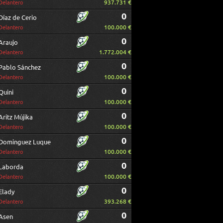
937.731 €
Delantero
0
Díaz de Cerio
100.000 €
Delantero
0
Araujo
1.772.004 €
Delantero
0
Pablo Sánchez
100.000 €
Delantero
0
Quini
100.000 €
Delantero
0
Aritz Mújika
100.000 €
Delantero
0
Dominguez Luque
100.000 €
Delantero
0
Laborda
100.000 €
Delantero
0
Elady
393.268 €
Delantero
0
Asen