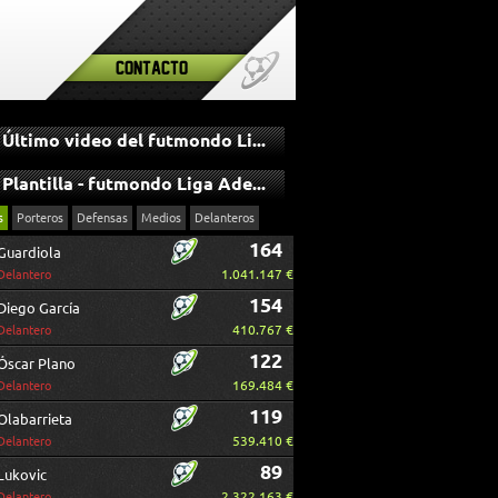
Contacto
Último video del futmondo Liga Adelante
Plantilla - futmondo Liga Adelante
s
Porteros
Defensas
Medios
Delanteros
164
Guardiola
1.041.147 €
Delantero
154
Diego García
410.767 €
Delantero
122
Óscar Plano
169.484 €
Delantero
119
Olabarrieta
539.410 €
Delantero
89
Lukovic
2.322.163 €
Delantero