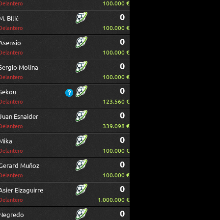
100.000 €
Delantero
0
M. Bilić
100.000 €
Delantero
0
Asensio
100.000 €
Delantero
0
Sergio Molina
100.000 €
Delantero
0
Sekou
123.560 €
Delantero
0
Juan Esnaider
339.098 €
Delantero
0
Mika
100.000 €
Delantero
0
Gerard Muñoz
100.000 €
Delantero
0
Asier Eizaguirre
1.000.000 €
Delantero
0
Negredo