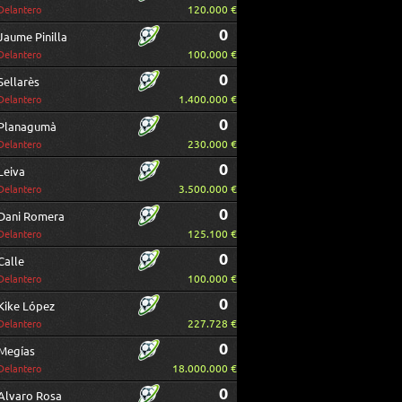
120.000 €
Delantero
0
Jaume Pinilla
100.000 €
Delantero
0
Sellarès
1.400.000 €
Delantero
0
Planagumà
230.000 €
Delantero
0
Leiva
3.500.000 €
Delantero
0
Dani Romera
125.100 €
Delantero
0
Calle
100.000 €
Delantero
0
Kike López
227.728 €
Delantero
0
Megías
18.000.000 €
Delantero
0
Alvaro Rosa