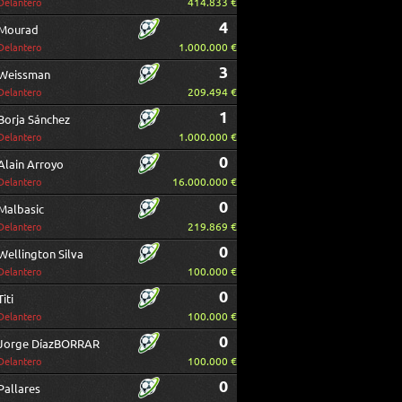
414.833 €
Delantero
4
Mourad
1.000.000 €
Delantero
3
Weissman
209.494 €
Delantero
1
Borja Sánchez
1.000.000 €
Delantero
0
Alain Arroyo
16.000.000 €
Delantero
0
Malbasic
219.869 €
Delantero
0
Wellington Silva
100.000 €
Delantero
0
Titi
100.000 €
Delantero
0
Jorge DíazBORRAR
100.000 €
Delantero
0
Pallares