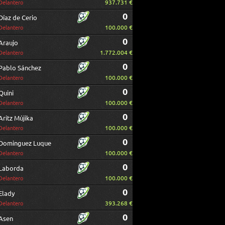
937.731 €
Delantero
0
Díaz de Cerio
100.000 €
Delantero
0
Araujo
1.772.004 €
Delantero
0
Pablo Sánchez
100.000 €
Delantero
0
Quini
100.000 €
Delantero
0
Aritz Mújika
100.000 €
Delantero
0
Dominguez Luque
100.000 €
Delantero
0
Laborda
100.000 €
Delantero
0
Elady
393.268 €
Delantero
0
Asen