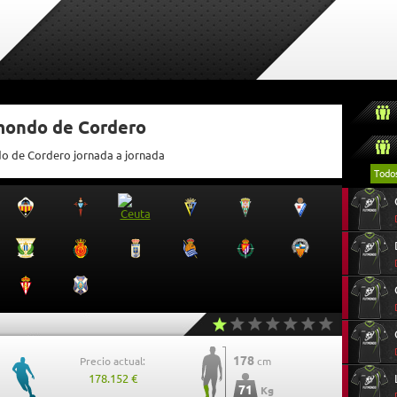
tmondo de Cordero
do de Cordero jornada a jornada
Todo
178
Precio actual:
cm
178.152 €
71
Kg