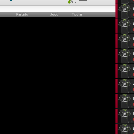
Partido
Jugó
Titular
0