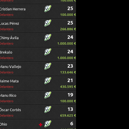
100.000 €
Delantero
25
Cristian Herrera
100.000 €
Delantero
25
Lucas Pérez
266.886 €
Delantero
24
Chimy Ávila
1.000.000 €
Delantero
24
Brekalo
1.000.000 €
Delantero
23
Manu Vallejo
133.646 €
Delantero
21
Jaime Mata
430.595 €
Delantero
19
Manu Rico
100.000 €
Delantero
13
Óscar Cortés
659.625 €
Delantero
6
Ohio