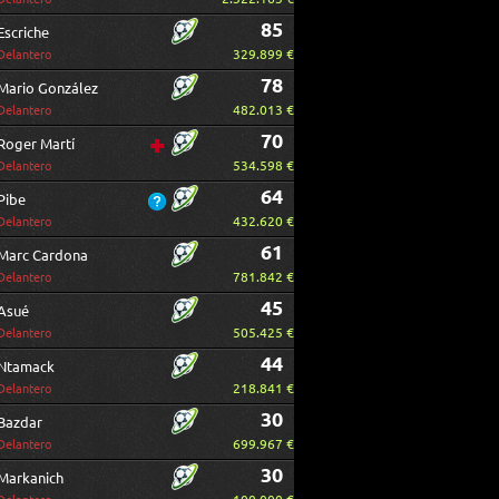
85
Escriche
329.899 €
Delantero
78
Mario González
482.013 €
Delantero
70
Roger Martí
534.598 €
Delantero
64
Pibe
432.620 €
Delantero
61
Marc Cardona
781.842 €
Delantero
45
Asué
505.425 €
Delantero
44
Ntamack
218.841 €
Delantero
30
Bazdar
699.967 €
Delantero
30
Markanich